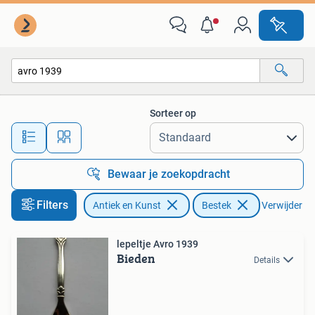
Antiek | Bestek
Sorteer op
Alle afstanden…
Bewaar je zoekopdracht
Filters
Antiek en Kunst
Bestek
Verwijder fil
lepeltje Avro 1939
Bieden
Details