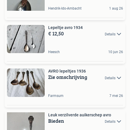
Hendrik-Ido-Ambacht
1 aug 26
Lepeltje avro 1934
€ 12,50
Details
Heesch
10 jun 26
AVRO lepeltjes 1936
Zie omschrijving
Details
Farmsum
7 mei 26
Leuk verzilverde auikerschep avro
Bieden
Details