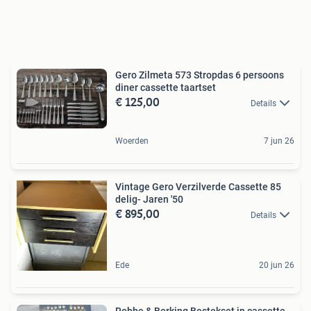
Gero Zilmeta 573 Stropdas 6 persoons
diner cassette taartset
€ 125,00
Details
Woerden
7 jun 26
Vintage Gero Verzilverde Cassette 85
delig- Jaren '50
€ 895,00
Details
Ede
20 jun 26
Robbe & Berking Bestekset in cassette