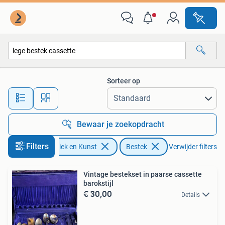
Antiek | Bestek
Sorteer op
Alle afstanden…
Bewaar je zoekopdracht
Filters
Antiek en Kunst
Bestek
Verwijder filters
Vintage bestekset in paarse cassette
barokstijl
€ 30,00
Details