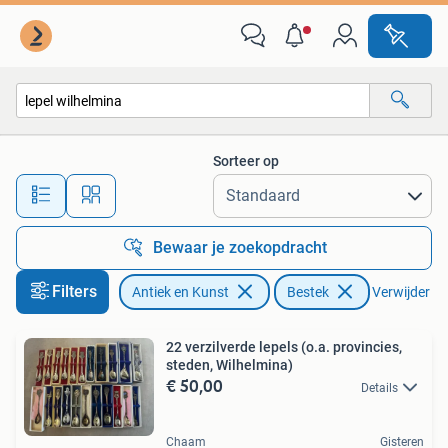
Antiek | Bestek
Sorteer op
Alle afstanden…
Bewaar je zoekopdracht
Filters
Antiek en Kunst
Bestek
Verwijder fil
22 verzilverde lepels (o.a. provincies,
steden, Wilhelmina)
€ 50,00
Details
Chaam
Gisteren