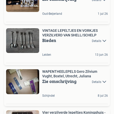
Oud-Beijerland
1 jul 26
VINTAGE LEPELTJES EN VORKJES
VERZILVERD VAN SHELL/SCHELP
Bieden
Details
Leiden
13 jun 26
WAPENTHEELEPELS Gero Zilvium
Vught, Boxtel, Utrecht, Juliana
Zie omschrijving
Details
Schijndel
8 jul 26
Vier verzilverde lepeltjes Koningshuis -