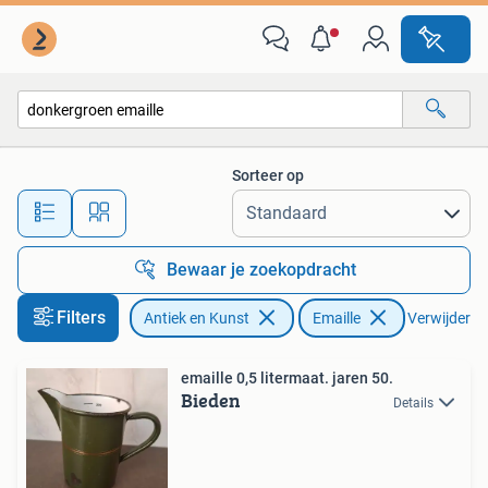
Antiek | Emaille
Sorteer op
Alle afstanden…
Bewaar je zoekopdracht
Filters
Antiek en Kunst
Emaille
Verwijder fil
emaille 0,5 litermaat. jaren 50.
Bieden
Details