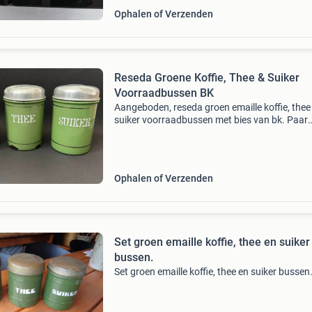
Ophalen of Verzenden
Reseda Groene Koffie, Thee & Suiker
Voorraadbussen BK
Aangeboden, reseda groen emaille koffie, thee
suiker voorraadbussen met bies van bk. Paar
slijtage plekjes aan het emaille en wat butsjes 
deksels. Verder nog keurig. Geïnteresseerd? P
Ophalen of Verzenden
Set groen emaille koffie, thee en suiker
bussen.
Set groen emaille koffie, thee en suiker bussen