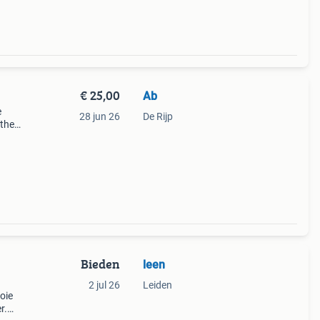
€ 25,00
Ab
e
28 jun 26
De Rijp
 thee
(zie
en
Bieden
leen
2 jul 26
Leiden
oie
r.