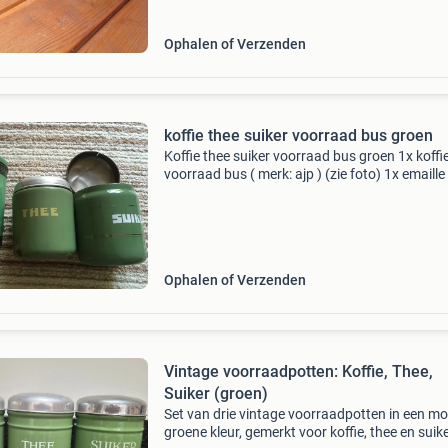
Ophalen of Verzenden
koffie thee suiker voorraad bus groen
Koffie thee suiker voorraad bus groen 1x koffi
voorraad bus ( merk: ajp ) (zie foto) 1x emaille
voorraad bus met alumium deksel (deze past) 
foto) 1x emaille suiker voorraad bus met ijzer
Ophalen of Verzenden
Vintage voorraadpotten: Koffie, Thee,
Suiker (groen)
Set van drie vintage voorraadpotten in een mo
groene kleur, gemerkt voor koffie, thee en suike