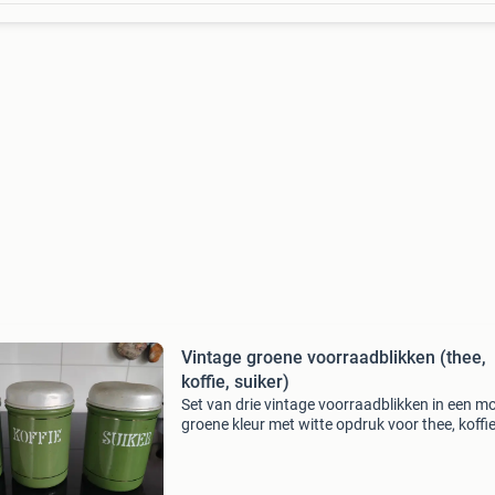
Vintage groene voorraadblikken (thee,
koffie, suiker)
Set van drie vintage voorraadblikken in een m
groene kleur met witte opdruk voor thee, koffi
suiker. Deze blikken zijn ideaal voor de liefheb
van retro keukenaccessoires en voegen een c