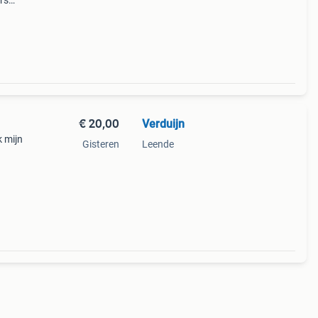
rs
tte
 keu
€ 20,00
Verduijn
k mijn
Gisteren
Leende