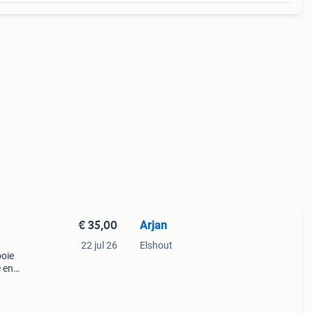
€ 35,00
Arjan
22 jul 26
Elshout
ooie
e en
ber
harm