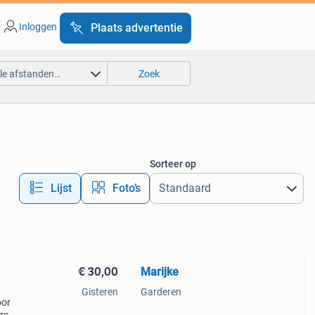
Inloggen
Plaats advertentie
lle afstanden…
Zoek
Sorteer op
Lijst
Foto’s
€ 30,00
Marijke
Gisteren
Garderen
oor