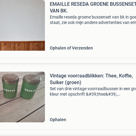
EMAILLE RESEDA GROENE BUSSENSE
VAN BK.
Emaille reseda groene bussenset van bk in go
staat, zie ook mijn andere advertenties van ema
Ophalen of Verzenden
Vintage voorraadblikken: Thee, Koffie,
Suiker (groen)
Set van drie vintage voorraadbussen in een g
kleur met opschrift &#39;thee&#39;,
&#39;koffie&#39; en &#39;suiker&#39;. Deze
blikken zijn ideaal voor het bewaren van droge
Ophalen