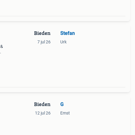
Bieden
Stefan
7 jul 26
Urk
 &
in de
laats
Bieden
G
12 jul 26
Emst
.