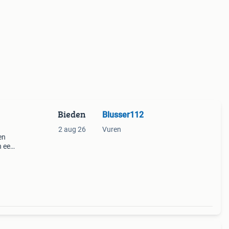
Bieden
Blusser112
2 aug 26
Vuren
en
n een
 en
gje