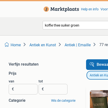
Help en info
Voor
77 re
Home
Antiek en Kunst
Antiek | Emaille
Verfijn resultaten
Bewaa
Prijs
Antiek en K
van
tot
€
€
Categorie
Wis de categorie