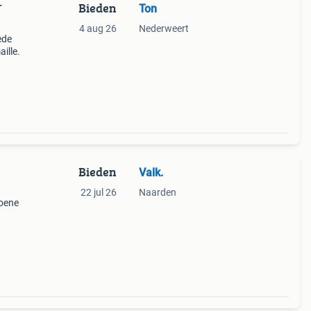
Bieden
Ton
T
4 aug 26
Nederweert
ede
ille.
Bieden
Valk.
22 jul 26
Naarden
roene