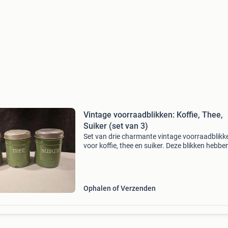
Vintage voorraadblikken: Koffie, Thee,
Suiker (set van 3)
Set van drie charmante vintage voorraadblikk
voor koffie, thee en suiker. Deze blikken hebbe
mooie groene kleur met duidelijke witte letters
aluminium deksels. Ze zijn perfect om een vleu
Ophalen of Verzenden