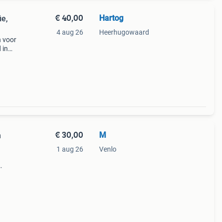
€ 40,00
Hartog
ie,
4 aug 26
Heerhugowaard
n voor
 in
els
€ 30,00
M
n
1 aug 26
Venlo
iker.