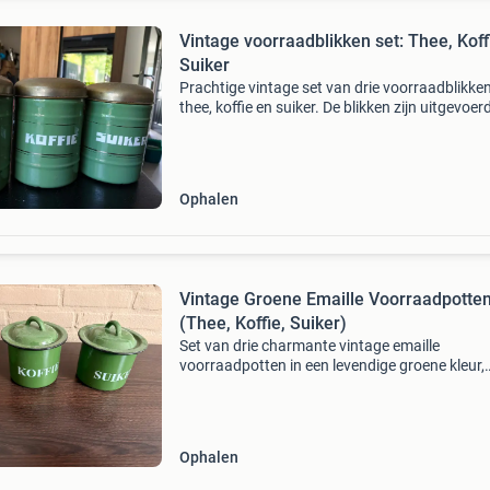
Vintage voorraadblikken set: Thee, Koff
Suiker
Prachtige vintage set van drie voorraadblikke
thee, koffie en suiker. De blikken zijn uitgevoerd
een mooie groene kleur met goudkleurige deks
en witte opdruk. Ze verkeren in goede staat vo
Ophalen
Vintage Groene Emaille Voorraadpotte
(Thee, Koffie, Suiker)
Set van drie charmante vintage emaille
voorraadpotten in een levendige groene kleur,
perfect voor het bewaren van thee, koffie en su
Deze potten voegen een nostalgische en
decoratieve touch toe a
Ophalen