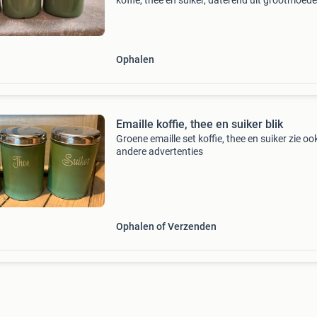
koffie, thee en suiker, daterend uit grootmoede
tijd. Deze bussen sluiten nog goed en zijn in ne
staat, perfect voor een vleugje nostalgie in de
Ophalen
Emaille koffie, thee en suiker blik
Groene emaille set koffie, thee en suiker zie oo
andere advertenties
Ophalen of Verzenden