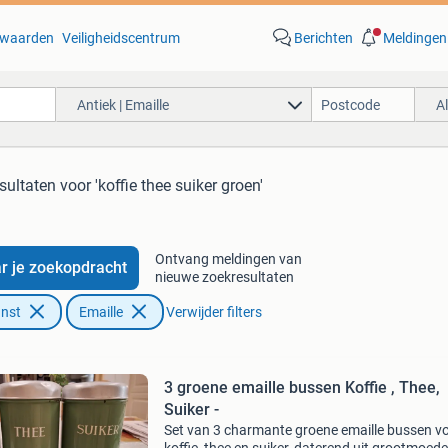
waarden
Veiligheidscentrum
Berichten
Meldingen
Antiek | Emaille
A
sultaten
voor 'koffie thee suiker groen'
Ontvang meldingen van
r je zoekopdracht
nieuwe zoekresultaten
unst
Emaille
Verwijder filters
3 groene emaille bussen Koffie , Thee,
Suiker -
Set van 3 charmante groene emaille bussen v