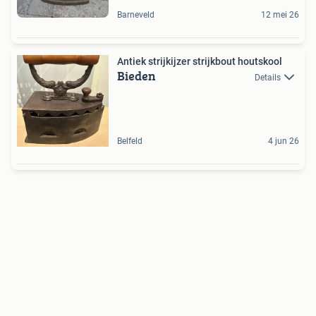
Barneveld
12 mei 26
Antiek strijkijzer strijkbout houtskool
Bieden
Details
Belfeld
4 jun 26