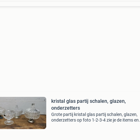
kristal glas partij schalen, glazen,
onderzetters
Grote partij kristal glas partij schalen, glazen,
onderzetters op foto 1-2-3-4 zie je de items en
aantallen partij wordt als een geheel verkocht
de vraagprijs, uiteraard dien je ze op te halen.