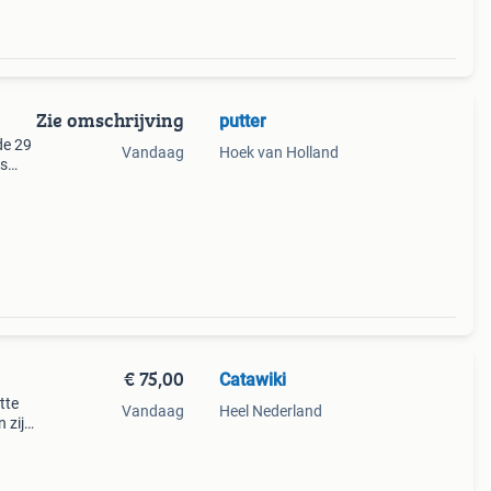
Zie omschrijving
putter
de 29
Vandaag
Hoek van Holland
is
of
€ 75,00
Catawiki
atte
Vandaag
Heel Nederland
 zijn