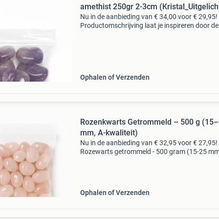
amethist 250gr 2-3cm (Kristal_Uitgelich
Nu in de aanbieding van € 34,00 voor € 29,95!
Productomschrijving laat je inspireren door de
rustgevende energie van amethist a-kwaliteit. 
zakje bevat ca. 250 Gram gepolijste amethist 
Ophalen of Verzenden
Rozenkwarts Getrommeld – 500 g (15
mm, A-kwaliteit)
Nu in de aanbieding van € 32,95 voor € 27,95!
Rozewarts getrommeld - 500 gram (15-25 mm,
kwaliteit) breng liefde, rust en zachtheid in je 
met deze prachtige getrommelde rozenkwarts
Ophalen of Verzenden