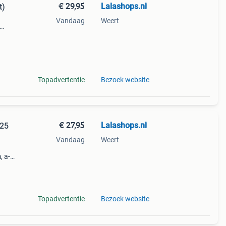
€ 29,95
Lalashops.nl
t)
Vandaag
Weert
Dit
st
Topadvertentie
Bezoek website
€ 27,95
Lalashops.nl
–25
Vandaag
Weert
 a-
leven
st
Topadvertentie
Bezoek website