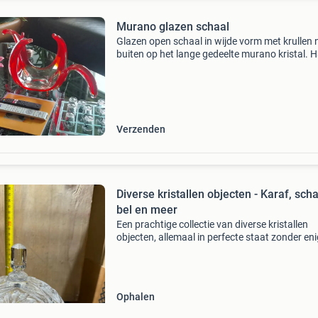
Murano glazen schaal
Glazen open schaal in wijde vorm met krullen 
buiten op het lange gedeelte murano kristal. 
geblazen, gewicht 4 kilo. Gekocht in de studio
de glasblazerij. Minimale voor leeftijd normale
Verzenden
Diverse kristallen objecten - Karaf, scha
bel en meer
Een prachtige collectie van diverse kristallen
objecten, allemaal in perfecte staat zonder en
beschadiging. De set omvat een elegante kara
diverse decoratieve schalen, een sierlijke bel e
andere
Ophalen