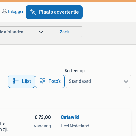
Inloggen
Plaats advertentie
lle afstanden…
Zoek
Sorteer op
Lijst
Foto’s
€ 75,00
Catawiki
atte
Vandaag
Heel Nederland
 zijn