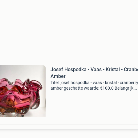
Josef Hospodka - Vaas - Kristal - Cranb
Amber
Titel: josef hospodka - vaas - kristal - cranberry
amber geschatte waarde: €100.0 Belangrijk:
winnende biedingen zijn exclusief 9%
koperbescherming + €3 kavel beschrijving cond
vlekkel