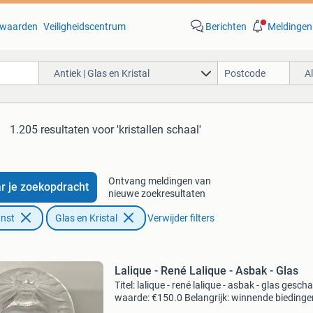
waarden
Veiligheidscentrum
Berichten
Meldingen
Antiek | Glas en Kristal
A
1.205 resultaten
voor 'kristallen schaal'
Ontvang meldingen van
r je zoekopdracht
nieuwe zoekresultaten
unst
Glas en Kristal
Verwijder filters
Lalique - René Lalique - Asbak - Glas
Titel: lalique - rené lalique - asbak - glas gesch
waarde: €150.0 Belangrijk: winnende biedingen
exclusief 9% koperbescherming + €3 kavel