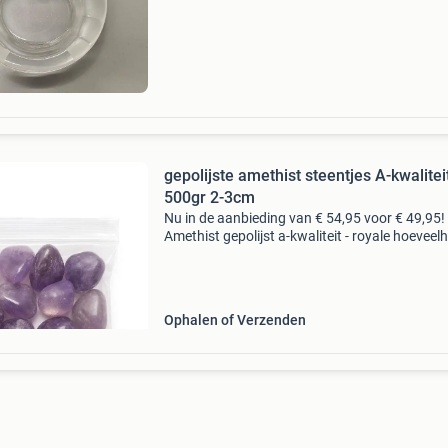
beschrijving lalique 'tete de lion'
gepolijste amethist steentjes A-kwalitei
500gr 2-3cm
Nu in de aanbieding van € 54,95 voor € 49,95!
Amethist gepolijst a-kwaliteit - royale hoeveel
voor veelzijdig gebruik breng rust, balans en
beschermende energie in huis met dit royale z
Ophalen of Verzenden