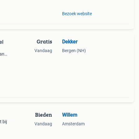
Bezoek website
Gratis
Dekker
el
Vandaag
Bergen (NH)
van
l
Bieden
Willem
 bij
Vandaag
Amsterdam