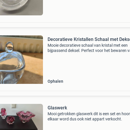
Decoratieve Kristallen Schaal met Deks
Mooie decoratieve schaal van kristal met een
bijpassend deksel. Perfect voor het bewaren 
kleine snuisterijen, snoepjes of als elegant
decoratiestuk in elke kamer. Het heldere krista
vangt het lic
Ophalen
Glaswerk
Mooi getrokken glaswerk dit is een set en hoort
elkaar word dus ook niet appart verkocht.