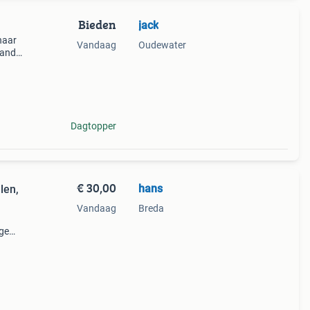
Bieden
jack
naar
Vandaag
Oudewater
Hand
 van
 g
Dagtopper
€ 30,00
hans
len,
Vandaag
Breda
ige
f,
n