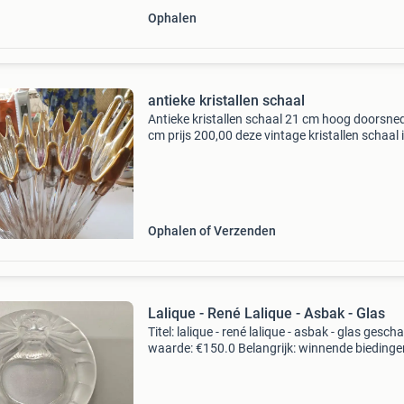
Ophalen
antieke kristallen schaal
Antieke kristallen schaal 21 cm hoog doorsne
cm prijs 200,00 deze vintage kristallen schaal 
waarschijnlijk gemaakt door cofrac art verrier 
bayel in frankrijk tijdens de jaren &#39;50 of
Ophalen of Verzenden
Lalique - René Lalique - Asbak - Glas
Titel: lalique - rené lalique - asbak - glas gesch
waarde: €150.0 Belangrijk: winnende biedingen
exclusief 9% koperbescherming + €3 kavel
beschrijving lalique 'tete de lion'