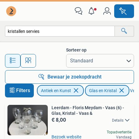
Antiek | Glas en Kristal
Sorteer op
Alle afstanden…
Bewaar je zoekopdracht
Filters
Antiek en Kunst
Glas en Kristal
Verwi
Leerdam - Floris Meydam - Vaas (6) -
Glas, Kristal - Vaas &
€ 8,00
Details
Topadvertentie
Bezoek website
Vandaag