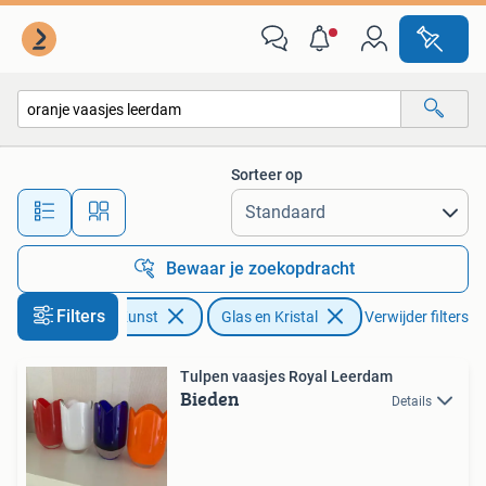
Antiek | Glas en Kristal
Sorteer op
Alle afstanden…
Bewaar je zoekopdracht
Filters
Antiek en Kunst
Glas en Kristal
Verwijder filters
Tulpen vaasjes Royal Leerdam
Bieden
Details