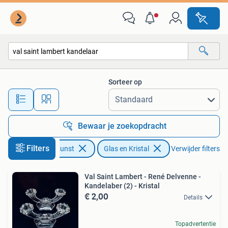
Antiek | Glas en Kristal
Sorteer op
Alle afstanden…
Bewaar je zoekopdracht
Filters
Antiek en Kunst
Glas en Kristal
Verwijder filters
Val Saint Lambert - René Delvenne -
Kandelaber (2) - Kristal
€ 2,00
Details
Topadvertentie