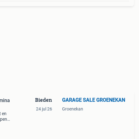
Bieden
GARAGE SALE GROENEKAN
lmina
24 jul 26
Groenekan
t en
epen
gen
el