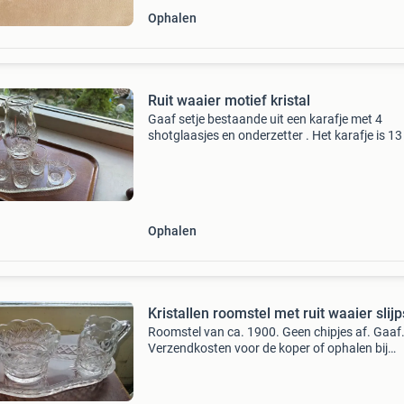
Ophalen
Ruit waaier motief kristal
Gaaf setje bestaande uit een karafje met 4
shotglaasjes en onderzetter . Het karafje is 1
hoog. Graag ophalen ivm breekbaarheid
Ophalen
Kristallen roomstel met ruit waaier slijp
Roomstel van ca. 1900. Geen chipjes af. Gaaf
Verzendkosten voor de koper of ophalen bij
antiekcentrum amsterdam, voorheen de looier 
stand van edith. Of bij mr. K tweede
laurierdwarsstraat 44.