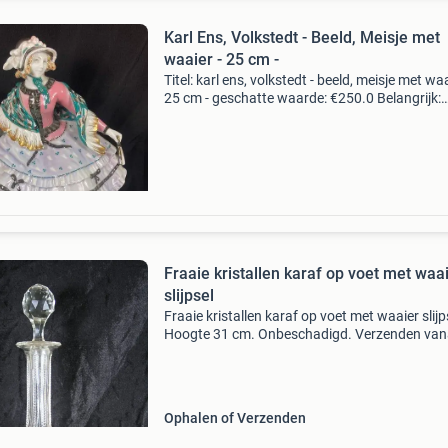
Karl Ens, Volkstedt - Beeld, Meisje met
waaier - 25 cm -
Titel: karl ens, volkstedt - beeld, meisje met waa
25 cm - geschatte waarde: €250.0 Belangrijk:
winnende biedingen zijn exclusief 9%
koperbescherming + €3 kavel beschrijving
porseleinen
Fraaie kristallen karaf op voet met waa
slijpsel
Fraaie kristallen karaf op voet met waaier slijp
Hoogte 31 cm. Onbeschadigd. Verzenden van
5,55 (6428)
Ophalen of Verzenden