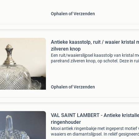
Ophalen of Verzenden
Antieke kaasstolp, ruit / waaier kristal 
zilveren knop
Een ruit/waaierslijpsel kaasstolp van kristal m
parelrand zilveren knop, op schotel. Deze in rui
waaier geslepen kristallen kaasstolp met pare
zilveren knop op schotel stamt uit het begin v
Ophalen of Verzenden
VAL SAINT LAMBERT - Antieke kristall
ringenhouder
Mooi antiek ringenbakje met ingeperst motief
waaiers en diamantslijpsel. In reliëf gesigneerd