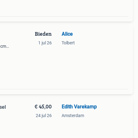
Bieden
Alice
1 jul 26
Tolbert
3 cm
€ 45,00
Edith Varekamp
sel
.
24 jul 26
Amsterdam
bij