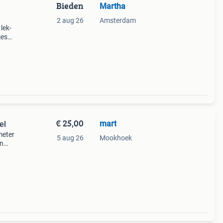
Bieden
Martha
2 aug 26
Amsterdam
lek-
jes
h
mst
€ 25,00
mart
el
meter
5 aug 26
Mookhoek
en