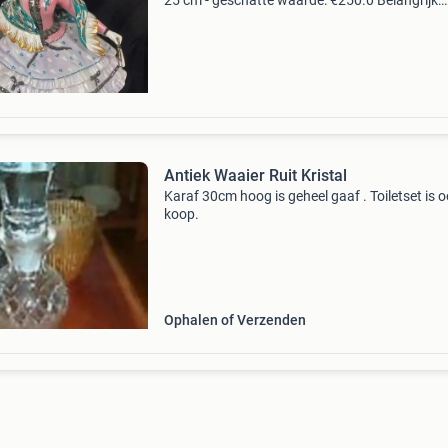
25 cm - geschatte waarde: €250.0 Belangrijk:
winnende biedingen zijn exclusief 9%
koperbescherming + €3 kavel beschrijving
porseleinen
Antiek Waaier Ruit Kristal
Karaf 30cm hoog is geheel gaaf . Toiletset is o
koop.
Ophalen of Verzenden