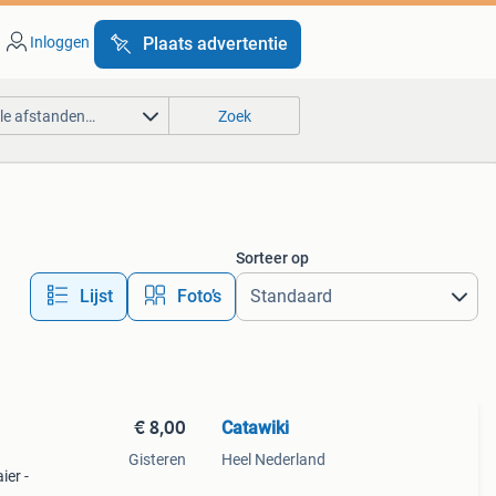
Inloggen
Plaats advertentie
lle afstanden…
Zoek
Sorteer op
Lijst
Foto’s
€ 8,00
Catawiki
Gisteren
Heel Nederland
ier -