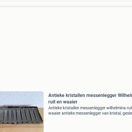
Antieke kristallen messenlegger Wilhe
ruit en waaier
Antieke kristallen messenlegger wilhelmina rui
waaier antieke messenlegger van kristal, gesl
met een ruit- en waaierpatroon. 12 Stuks in ei
doos alleen heeft hij geen deksel meer het mod