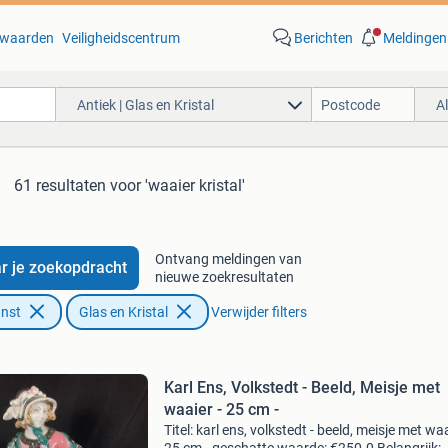
waarden
Veiligheidscentrum
Berichten
Meldingen
Antiek | Glas en Kristal
A
61 resultaten
voor 'waaier kristal'
Ontvang meldingen van
r je zoekopdracht
nieuwe zoekresultaten
unst
Glas en Kristal
Verwijder filters
Karl Ens, Volkstedt - Beeld, Meisje met
waaier - 25 cm -
Titel: karl ens, volkstedt - beeld, meisje met waa