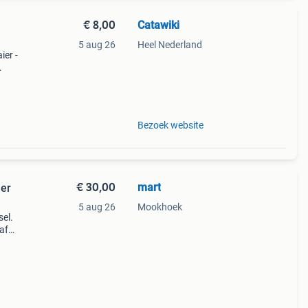
€ 8,00
Catawiki
5 aug 26
Heel Nederland
ier -
Bezoek website
€ 30,00
mart
ier
5 aug 26
Mookhoek
sel.
af