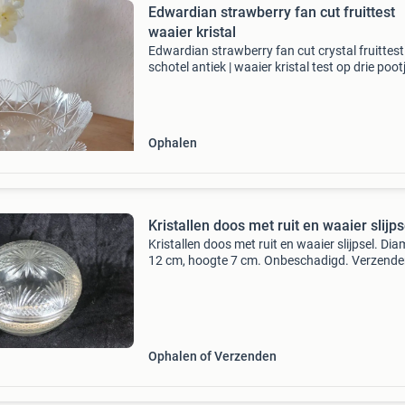
Edwardian strawberry fan cut fruittest
waaier kristal
Edwardian strawberry fan cut crystal fruittest 
schotel antiek | waaier kristal test op drie poot
(fruittest) met onderbord fruit drain, bowl wit
underplate ophalen en contante betaling te a
Ophalen
Kristallen doos met ruit en waaier slijps
Kristallen doos met ruit en waaier slijpsel. Dia
12 cm, hoogte 7 cm. Onbeschadigd. Verzend
vanaf 5,55 (6426)
Ophalen of Verzenden