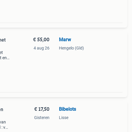
€ 55,00
Marw
met
4 aug 26
Hengelo (Gld)
et
t en
lrand
€ 17,50
Bibelots
en
Gisteren
Lisse
 van
 : val