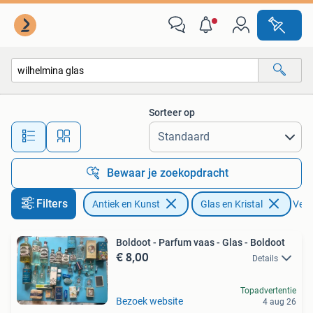
Antiek | Glas en Kristal
Sorteer op
Alle afstanden…
Bewaar je zoekopdracht
Filters
Antiek en Kunst
Glas en Kristal
Verwi
Boldoot - Parfum vaas - Glas - Boldoot
€ 8,00
Details
Topadvertentie
Bezoek website
4 aug 26