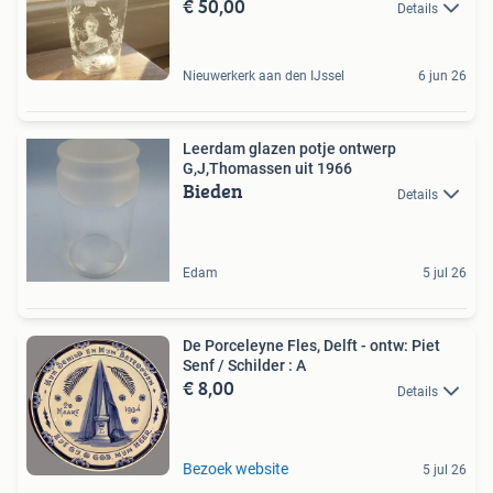
€ 50,00
Details
Nieuwerkerk aan den IJssel
6 jun 26
Leerdam glazen potje ontwerp
G,J,Thomassen uit 1966
Bieden
Details
Edam
5 jul 26
De Porceleyne Fles, Delft - ontw: Piet
Senf / Schilder : A
€ 8,00
Details
Bezoek website
5 jul 26