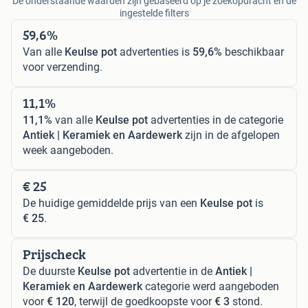
De onderstaande waarden zijn gebaseerd op je zoekopdracht en de
ingestelde filters
59,6%
Van alle
Keulse pot
advertenties is
59,6%
beschikbaar
voor verzending.
11,1%
11,1%
van alle
Keulse pot
advertenties in de categorie
Antiek | Keramiek en Aardewerk
zijn in de afgelopen
week aangeboden.
€ 25
De huidige gemiddelde prijs van een
Keulse pot
is
€ 25
.
Prijscheck
De duurste
Keulse pot
advertentie in de
Antiek |
Keramiek en Aardewerk
categorie werd aangeboden
voor
€ 120
, terwijl de goedkoopste voor
€ 3
stond.