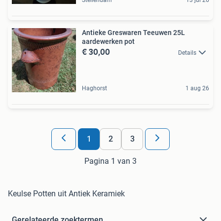
Antieke Greswaren Teeuwen 25L
aardewerken pot
€ 30,00
Details
Haghorst
1 aug 26
1
2
3
Pagina 1 van 3
Keulse Potten uit Antiek Keramiek
Gerelateerde zoektermen