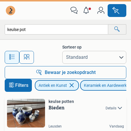
Antiek | Keramiek en Aardewerk
Sorteer op
Alle afstanden…
Bewaar je zoekopdracht
Filters
Antiek en Kunst
Keramiek en Aardewerk
keulse potten
Bieden
Details
Leusden
Vandaag