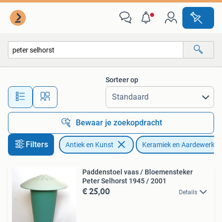
Antiek | Keramiek en Aardewerk
Sorteer op
Alle afstanden…
Bewaar je zoekopdracht
Filters
Antiek en Kunst
Keramiek en Aardewerk
Paddenstoel vaas / Bloemensteker
Peter Selhorst 1945 / 2001
€ 25,00
Details