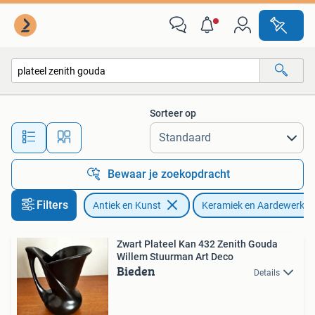
Antiek | Keramiek en Aardewerk
Sorteer op
Alle afstanden…
Bewaar je zoekopdracht
Filters
Antiek en Kunst
Keramiek en Aardewerk
Zwart Plateel Kan 432 Zenith Gouda
Willem Stuurman Art Deco
Bieden
Details