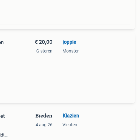
€ 20,00
joppie
on
Gisteren
Monster
Bieden
Klazien
et
4 aug 26
Vleuten
idt