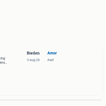
Bieden
Amor
ing:
3 aug 26
Axel
eens
jk.