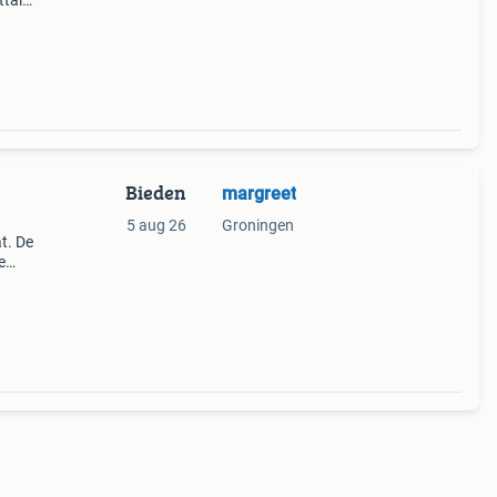
ttala)
l
van
Bieden
margreet
5 aug 26
Groningen
t. De
e