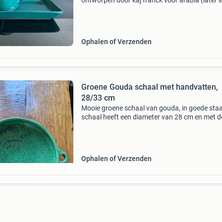
ontworpen door kaj franck voor arabia (later ii
uit de teema/kilta serie. Kleur groen. De schaa
meet 31x21 cm en de kan heeft een diameter 
12 c
Ophalen of Verzenden
Groene Gouda schaal met handvatten,
28/33 cm
Mooie groene schaal van gouda, in goede staa
schaal heeft een diameter van 28 cm en met d
handvatten is de breedte 33 cm.
Ophalen of Verzenden