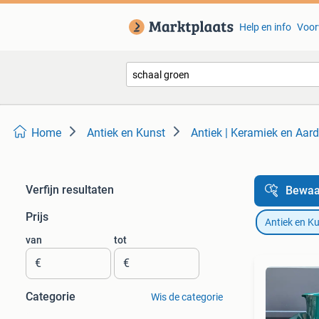
Help en info
Voor
Home
Antiek en Kunst
Antiek | Keramiek en Aar
Verfijn resultaten
Bewaa
Prijs
Antiek en K
van
tot
€
€
Categorie
Wis de categorie