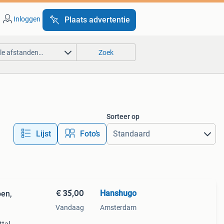
Inloggen
Plaats advertentie
lle afstanden…
Zoek
Sorteer op
Lijst
Foto’s
€ 35,00
Hanshugo
oen,
Vandaag
Amsterdam