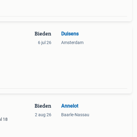
Bieden
Duisens
6 jul 26
Amsterdam
Bieden
Annelot
2 aug 26
Baarle-Nassau
al 18