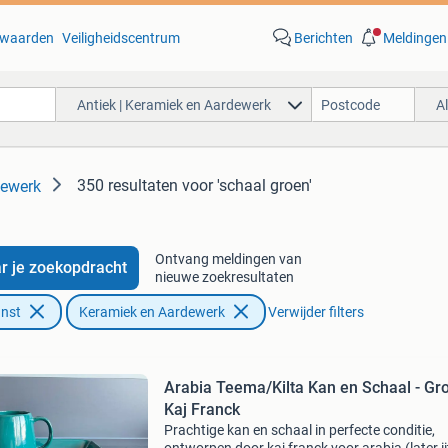
waarden
Veiligheidscentrum
Berichten
Meldingen
Antiek | Keramiek en Aardewerk
A
350 resultaten
voor 'schaal groen'
dewerk
Ontvang meldingen van
r je zoekopdracht
nieuwe zoekresultaten
unst
Keramiek en Aardewerk
Verwijder filters
Arabia Teema/Kilta Kan en Schaal - Gr
Kaj Franck
Prachtige kan en schaal in perfecte conditie,