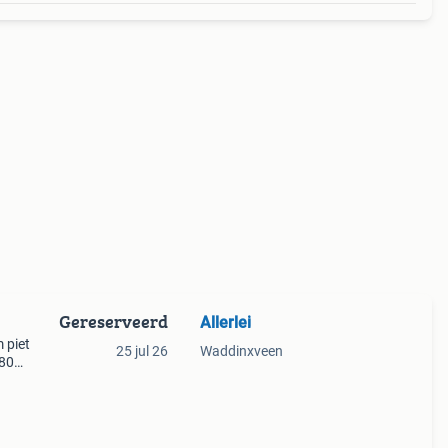
Gereserveerd
Allerlei
 piet
25 jul 26
Waddinxveen
980
g een