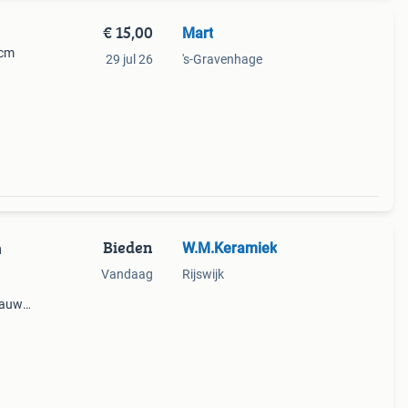
€ 15,00
Mart
 cm
29 jul 26
's-Gravenhage
Bieden
W.M.Keramiek
h
Vandaag
Rijswijk
lauw.
1 cm
Gram