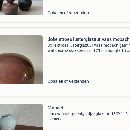
€13,50
Ophalen of Verzenden
Joke stroes lusterglazuur vaas mobach
Joke stroes lusterglazuur vaas mobach gaaf 
wat gebruikskrasjes drsnd 21 cm hoogte 15 
gemerkt onderzijde zie foto;s verzendkosten k
Ophalen of Verzenden
Mobach
Leuk vaasje, groenig-grijze glazuur. 130X115
Gemerkt.