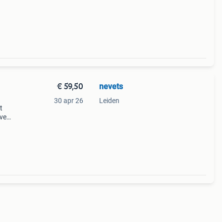
e in
€ 59,50
nevets
30 apr 26
Leiden
t
eve
quele.
t