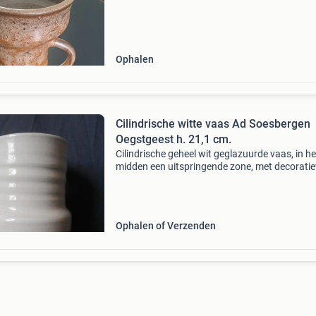
rond 1970 bieden naar waarde heeft u interess
nog meer mobach stuur
Ophalen
Cilindrische witte vaas Ad Soesbergen
Oegstgeest h. 21,1 cm.
Cilindrische geheel wit geglazuurde vaas, in he
midden een uitspringende zone, met decorati
horizontale draairingen. Glazuur met licht cra
Vervaardigd door ad soesbergen te oegstgees
(voorh
Ophalen of Verzenden