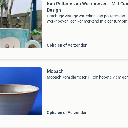
Kan Potterie van Werkhooven - Mid Cen
Design
Prachtige vintage waterkan van potterie van
werkhooven, een kenmerkend mid century on
uit de jaren &#39;50/&#39;60. De kan is, zoals
gebruikelijk voor dit atelier, niet gemerkt. Het
Ophalen of Verzenden
Mobach
Mobach kom diameter 11 cm hoogte 7 cm ge
Ophalen of Verzenden