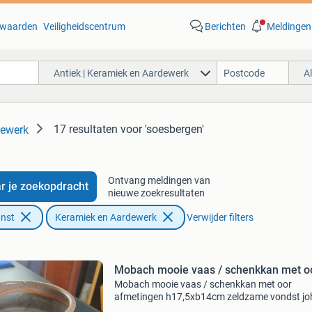
waarden
Veiligheidscentrum
Berichten
Meldingen
Antiek | Keramiek en Aardewerk
A
17 resultaten
voor 'soesbergen'
dewerk
Ontvang meldingen van
r je zoekopdracht
nieuwe zoekresultaten
unst
Keramiek en Aardewerk
Verwijder filters
Mobach mooie vaas / schenkkan met o
Mobach mooie vaas / schenkkan met oor
afmetingen h17,5xb14cm zeldzame vondst j
soesbergen terracotta perfecte staat gemaak