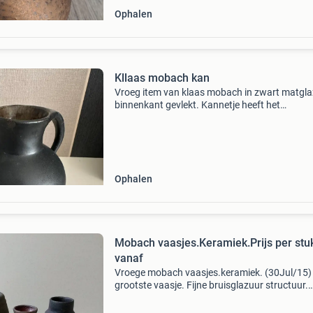
Ophalen
Kllaas mobach kan
Vroeg item van klaas mobach in zwart matgla
binnenkant gevlekt. Kannetje heeft het
kenmerkende medaillon op de buik van de kan
staan. Niet gesigneerd , gemerkt met een num
En te dateren rond
Ophalen
Mobach vaasjes.Keramiek.Prijs per stu
vanaf
Vroege mobach vaasjes.keramiek. (30Jul/15
grootste vaasje. Fijne bruisglazuur structuur.
Draairingen zichtbaar. Grijs/paars. Gesigneer
mobach holland 10 cm hoog/11 cm doorsnee. 