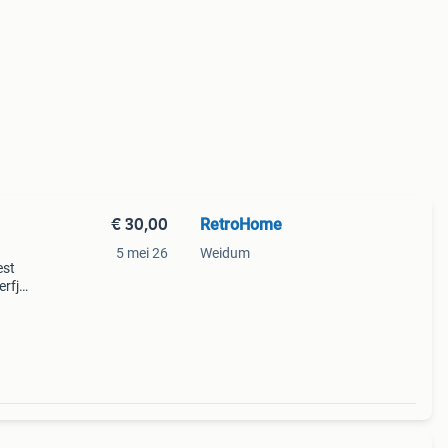
€ 30,00
RetroHome
5 mei 26
Weidum
est
rfje
de
r