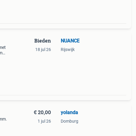
Bieden
NUANCE
met
18 jul 26
Rijswijk
cm
oper
€ 20,00
yolanda
 mm.
1 jul 26
Domburg