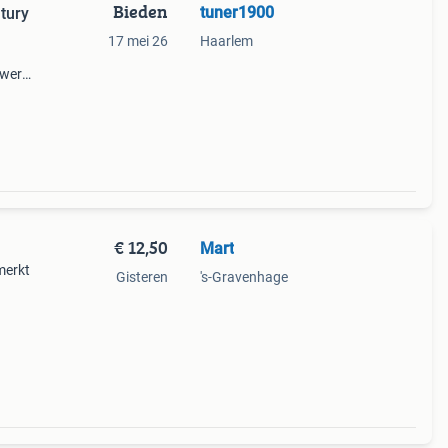
Bieden
tuner1900
tury
17 mei 26
Haarlem
twerp
 ontwe
€ 12,50
Mart
merkt
Gisteren
's-Gravenhage