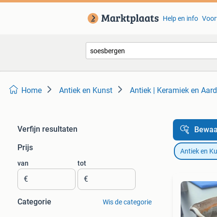
Help en info
Voor
Home
Antiek en Kunst
Antiek | Keramiek en Aar
Verfijn resultaten
Bewaa
Prijs
Antiek en K
van
tot
€
€
Categorie
Wis de categorie