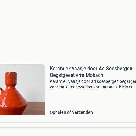
Keramiek vaasje door Ad Soesbergen
Oegstgeest vrm Mobach
Keramiek vaasje door ad soesbergen oegstge
voormalig medewerker van mobach. Klein sche
van de tuit, zie foto&#39;s kijk ook even naar 
bieden vanaf prijs !! Voor die prijs is het item di
Ophalen of Verzenden