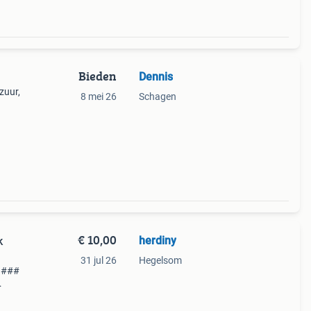
Bieden
Dennis
zuur,
8 mei 26
Schagen
mer.
€ 10,00
herdiny
k
31 jul 26
Hegelsom
) ###
d
Prijs