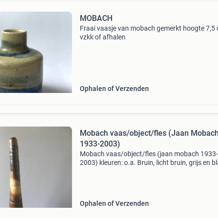
MOBACH
Fraai vaasje van mobach gemerkt hoogte 7,5
vzkk of afhalen
Ophalen of Verzenden
Mobach vaas/object/fles (Jaan Mobac
1933-2003)
Mobach vaas/object/fles (jaan mobach 1933-
2003) kleuren: o.a. Bruin, licht bruin, grijs en b
Afm.: H. 44 Cm dia voet 8.5 Cm opening hals 
periode 2e helft vorige eeuw. Gewicht: 1.400 
o.z
Ophalen of Verzenden