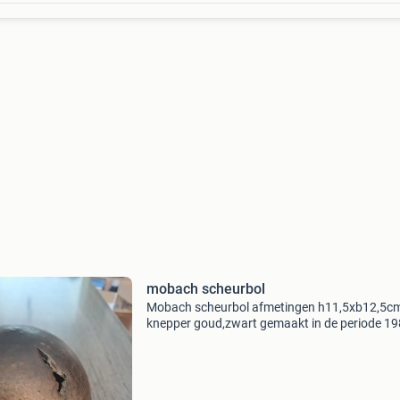
mobach scheurbol
Mobach scheurbol afmetingen h11,5xb12,5cm
knepper goud,zwart gemaakt in de periode 1
perfecte staat bieden naar waarde heeft u
interesse in nog meer mobach stuur dan graa
berichtje. We he