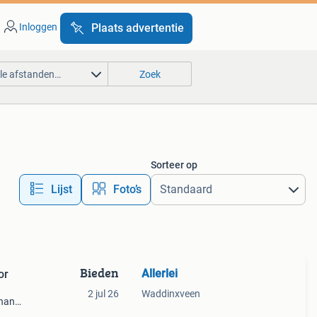
Inloggen
Plaats advertentie
lle afstanden…
Zoek
Sorteer op
Lijst
Foto’s
Bieden
Allerlei
or
2 jul 26
Waddinxveen
ohan
t