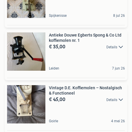
Spijkenisse
8 jul 26
Antieke Douwe Egberts Spong & Co Ltd
koffiemolen nr. 1
€ 35,00
Details
Leiden
7 jun 26
Vintage D.E. Koffiemolen – Nostalgisch
& Functioneel
€ 45,00
Details
Goirle
4 mei 26