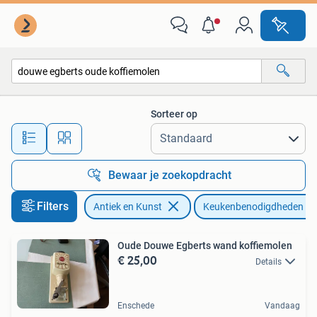
Antiek | Keukenbenodigdheden
Sorteer op
Alle afstanden…
Bewaar je zoekopdracht
Filters
Antiek en Kunst
Keukenbenodigdheden
Oude Douwe Egberts wand koffiemolen
€ 25,00
Details
Enschede
Vandaag