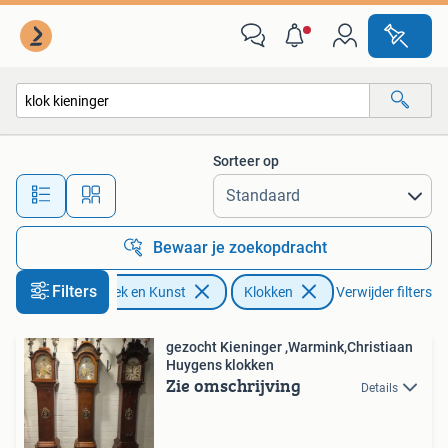
Antiek | Klokken
Sorteer op
Alle afstanden…
Bewaar je zoekopdracht
Filters
Antiek en Kunst
Klokken
Verwijder filters
gezocht Kieninger ,Warmink,Christiaan
Huygens klokken
Zie omschrijving
Details