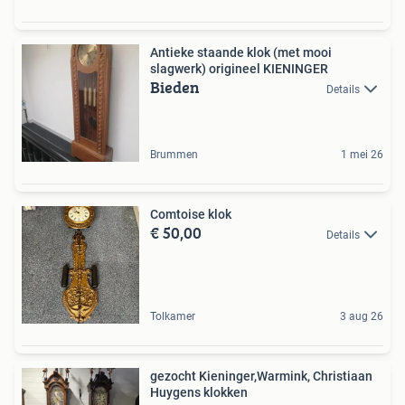
Antieke staande klok (met mooi
slagwerk) origineel KIENINGER
Bieden
Details
Brummen
1 mei 26
Comtoise klok
€ 50,00
Details
Tolkamer
3 aug 26
gezocht Kieninger,Warmink, Christiaan
Huygens klokken