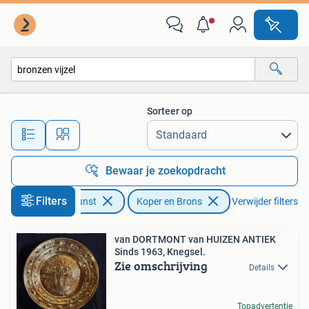
Antiek | Koper en Brons
Sorteer op
Alle afstanden…
Bewaar je zoekopdracht
Filters
Antiek en Kunst
Koper en Brons
Verwijder filters
van DORTMONT van HUIZEN ANTIEK
Sinds 1963, Knegsel.
Zie omschrijving
Details
Topadvertentie