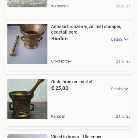
Warnsveld
28 jul 26
Antieke bronzen vijzel met stamper,
gedetailleerd
Bieden
Details
Grootebroek
21 jul 26
Oude bronzen mortel
€ 25,00
Details
Kampen
21 jul 26
Vijzel in brons - 18e eeuw