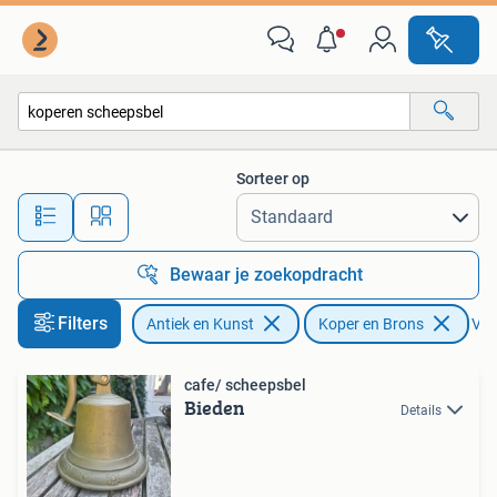
Antiek | Koper en Brons
Sorteer op
Alle afstanden…
Bewaar je zoekopdracht
Filters
Antiek en Kunst
Koper en Brons
Verw
cafe/ scheepsbel
Bieden
Details