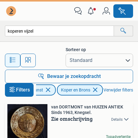
Antiek | Koper en Brons
Sorteer op
Alle afstanden…
Bewaar je zoekopdracht
Filters
Antiek en Kunst
Koper en Brons
Verwijder filters
van DORTMONT van HUIZEN ANTIEK
Sinds 1963, Knegsel.
Zie omschrijving
Details
Topadvertentie