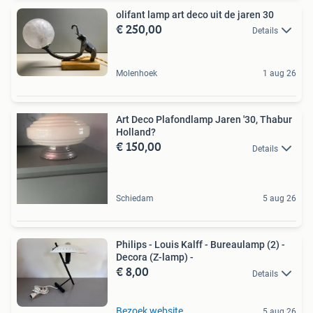
olifant lamp art deco uit de jaren 30
€ 250,00
Details
Molenhoek
1 aug 26
Art Deco Plafondlamp Jaren '30, Thabur
Holland?
€ 150,00
Details
Schiedam
5 aug 26
Philips - Louis Kalff - Bureaulamp (2) -
Decora (Z-lamp) -
€ 8,00
Details
Bezoek website
5 aug 26