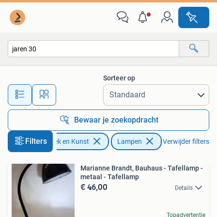
Antiek | Lampen
Sorteer op
Alle afstanden…
Bewaar je zoekopdracht
Filters
Antiek en Kunst
Lampen
Verwijder filters
Marianne Brandt, Bauhaus - Tafellamp -
metaal - Tafellamp
€ 46,00
Details
Topadvertentie