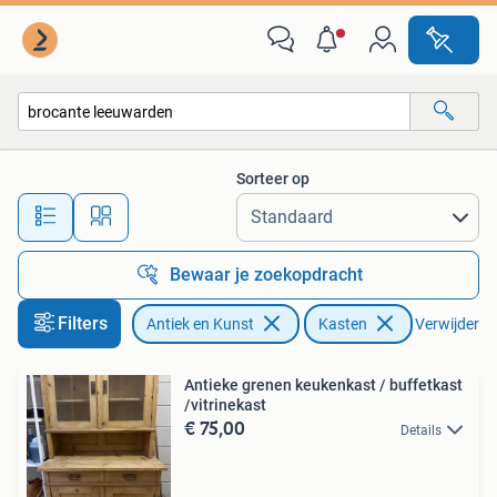
Antiek | Meubels | Kasten
Sorteer op
Alle afstanden…
Bewaar je zoekopdracht
Filters
Antiek en Kunst
Kasten
Verwijder fil
Antieke grenen keukenkast / buffetkast
/vitrinekast
€ 75,00
Details