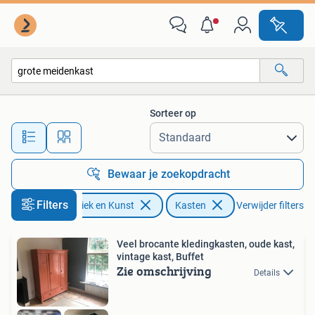
Antiek | Meubels | Kasten
Sorteer op
Alle afstanden…
Bewaar je zoekopdracht
Filters
Antiek en Kunst
Kasten
Verwijder filters
Veel brocante kledingkasten, oude kast,
vintage kast, Buffet
Zie omschrijving
Details