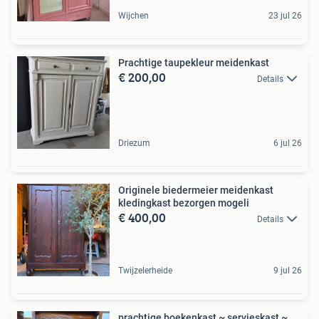
Wijchen
23 jul 26
Prachtige taupekleur meidenkast
€ 200,00
Details
Driezum
6 jul 26
Originele biedermeier meidenkast
kledingkast bezorgen mogeli
€ 400,00
Details
Twijzelerheide
9 jul 26
prachtige boekenkast ~ servieskast ~