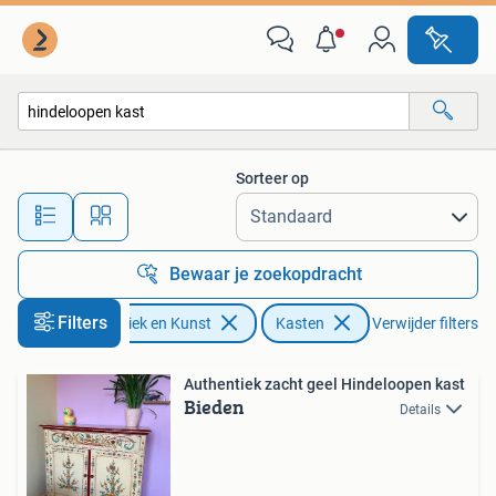
Antiek | Meubels | Kasten
Sorteer op
Alle afstanden…
Bewaar je zoekopdracht
Filters
Antiek en Kunst
Kasten
Verwijder filters
Authentiek zacht geel Hindeloopen kast
Bieden
Details