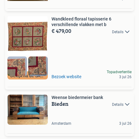
Wandkleed floraal tapisserie 6
verschillende vlakken met b
€ 479,00
Details
Topadvertentie
Bekijk nu de SALE
Bezoek website
3 jul 26
Weense biedermeier bank
Bieden
Details
Amsterdam
3 jul 26