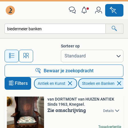
Antiek | Meubels | Stoelen en Banken
Sorteer op
Alle afstanden…
Bewaar je zoekopdracht
Filters
Antiek en Kunst
Stoelen en Banken
van DORTMONT van HUIZEN ANTIEK
Sinds 1963, Knegsel.
Zie omschrijving
Details
Topadvertentie