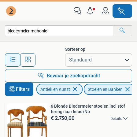
Antiek | Meubels | Stoelen en Banken
Sorteer op
Alle afstanden…
Bewaar je zoekopdracht
Filters
Antiek en Kunst
Stoelen en Banken
6 Blonde Biedermeier stoelen incl stof
fering naar keus iNo
€ 2.750,00
Details