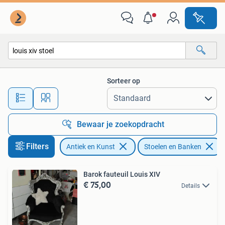
Antiek | Meubels | Stoelen en Banken
Sorteer op
Alle afstanden…
Bewaar je zoekopdracht
Filters
Antiek en Kunst
Stoelen en Banken
Barok fauteuil Louis XIV
€ 75,00
Details