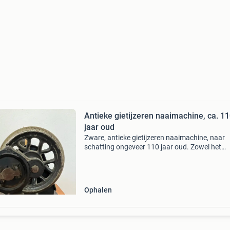
Antieke gietijzeren naaimachine, ca. 1
jaar oud
Zware, antieke gietijzeren naaimachine, naar
schatting ongeveer 110 jaar oud. Zowel het
onderstel als de opbergruimte zijn volledig orig
Een prachtig decoratief stuk voor liefhebbers 
vintage
Ophalen