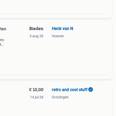
Bieden
Henk van N
ten
3 aug 26
Hoeven
ers
t
jt.
€ 10,00
retro and cool stuff
14 jul 26
Groningen