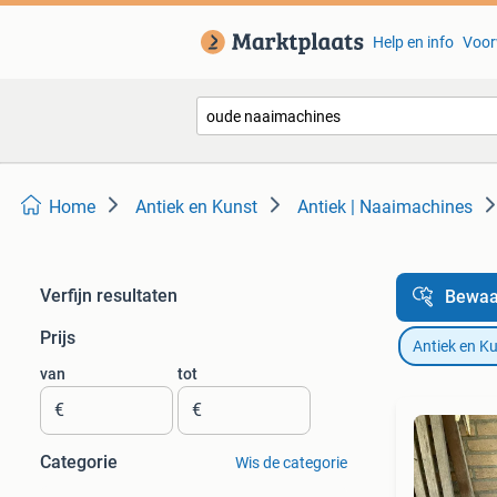
Help en info
Voor
Home
Antiek en Kunst
Antiek | Naaimachines
Verfijn resultaten
Bewaa
Prijs
Antiek en K
van
tot
€
€
Categorie
Wis de categorie