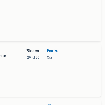
Bieden
Femke
rden
29 jul 26
Oss