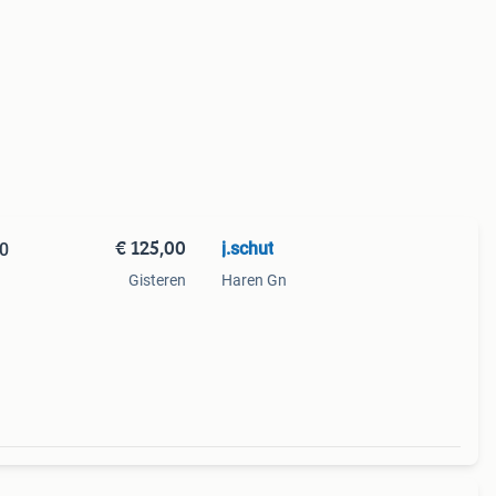
€ 125,00
j.schut
10
Gisteren
Haren Gn
ineel.
van