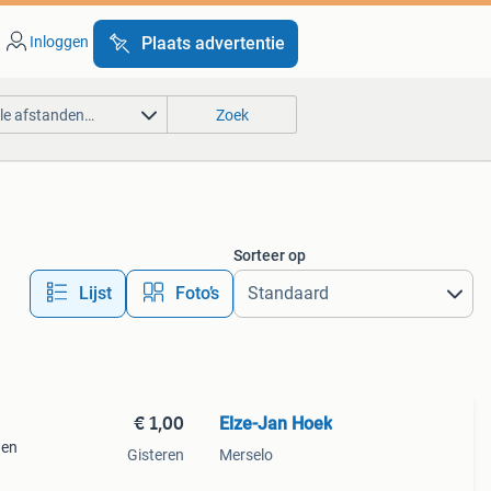
Inloggen
Plaats advertentie
lle afstanden…
Zoek
Sorteer op
Lijst
Foto’s
€ 1,00
Elze-Jan Hoek
den
Gisteren
Merselo