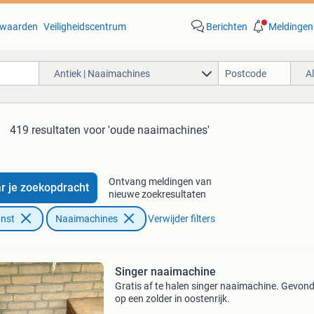
waarden
Veiligheidscentrum
Berichten
Meldingen
Antiek | Naaimachines
A
419 resultaten
voor 'oude naaimachines'
Ontvang meldingen van
r je zoekopdracht
nieuwe zoekresultaten
unst
Naaimachines
Verwijder filters
Singer naaimachine
Gratis af te halen singer naaimachine. Gevon
op een zolder in oostenrijk.