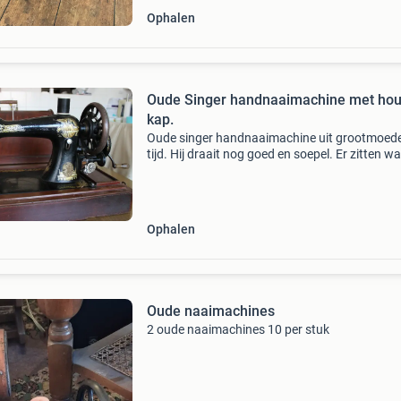
Ophalen
Oude Singer handnaaimachine met hou
kap.
Oude singer handnaaimachine uit grootmoed
tijd. Hij draait nog goed en soepel. Er zitten wa
beschadigingen en slijtageplekken op de
naaimachine en de kap. De sleutel is helaas kwi
Vanwege het g
Ophalen
Oude naaimachines
2 oude naaimachines 10 per stuk