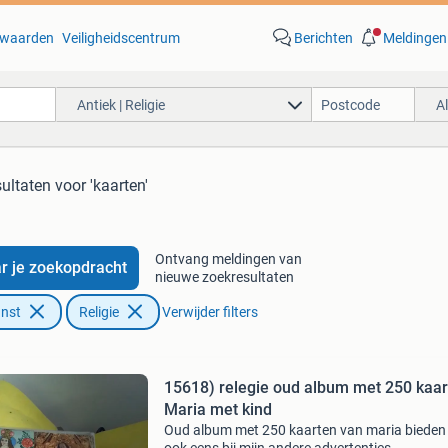
waarden
Veiligheidscentrum
Berichten
Meldingen
Antiek | Religie
A
sultaten
voor 'kaarten'
Ontvang meldingen van
r je zoekopdracht
nieuwe zoekresultaten
unst
Religie
Verwijder filters
15618) relegie oud album met 250 kaarten
Maria met kind
Oud album met 250 kaarten van maria bieden 