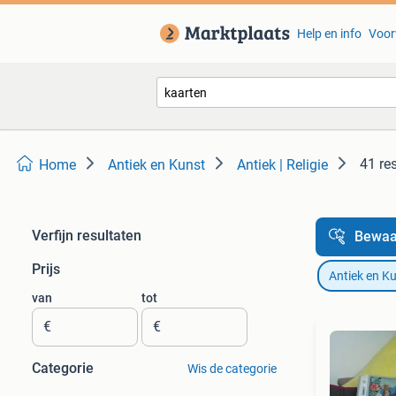
Help en info
Voor
41 re
Home
Antiek en Kunst
Antiek | Religie
Verfijn resultaten
Bewaa
Prijs
Antiek en K
van
tot
€
€
Categorie
Wis de categorie