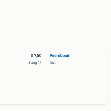
€ 7,50
Peereboom
4 aug 26
Oss