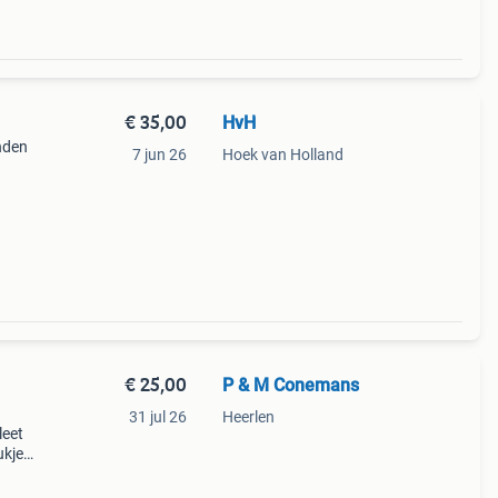
€ 35,00
HvH
inden
7 jun 26
Hoek van Holland
€ 25,00
P & M Conemans
31 jul 26
Heerlen
leet
ukje
 "ik