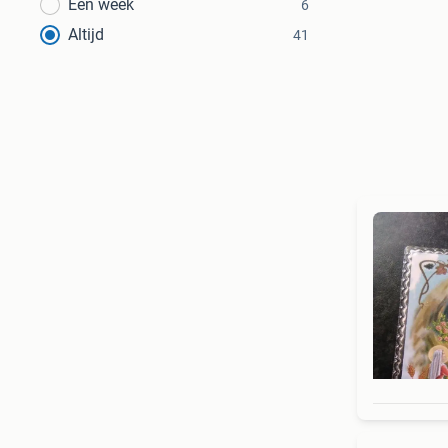
Een week
6
Altijd
41