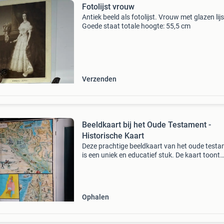
Fotolijst vrouw
Antiek beeld als fotolijst. Vrouw met glazen lijs
Goede staat totale hoogte: 55,5 cm
Verzenden
Beeldkaart bij het Oude Testament -
Historische Kaart
Deze prachtige beeldkaart van het oude test
is een uniek en educatief stuk. De kaart toont
gedetailleerde illustraties van belangrijke locat
en gebeurtenissen uit de bijbel, waaronder de
midde
Ophalen