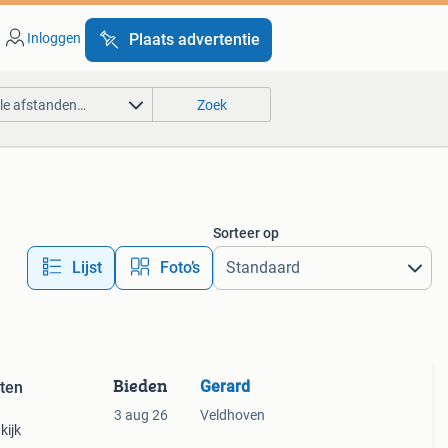
Inloggen
Plaats advertentie
lle afstanden…
Zoek
Sorteer op
Lijst
Foto’s
Bieden
Gerard
3 aug 26
Veldhoven
kijk