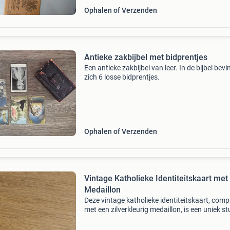
Ophalen of Verzenden
Antieke zakbijbel met bidprentjes
Een antieke zakbijbel van leer. In de bijbel bev
zich 6 losse bidprentjes.
Ophalen of Verzenden
Vintage Katholieke Identiteitskaart met
Medaillon
Deze vintage katholieke identiteitskaart, comp
met een zilverkleurig medaillon, is een uniek st
religieuze memorabilia. De kaart bevat de tekst
ben katholiek in doodsgevaar verlang ik