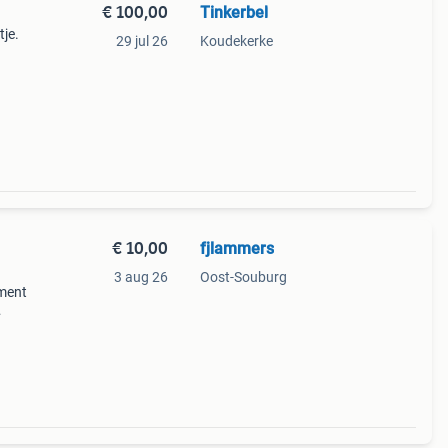
€ 100,00
Tinkerbel
tje.
29 jul 26
Koudekerke
€ 10,00
fjlammers
3 aug 26
Oost-Souburg
ament
ies