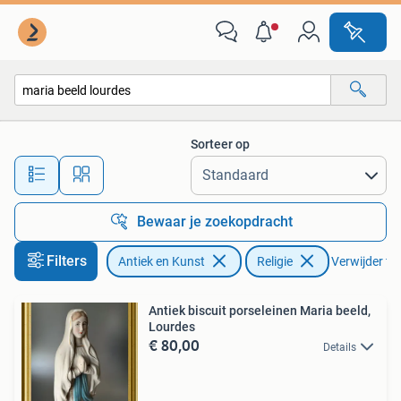
Antiek | Religie
Sorteer op
Alle afstanden…
Bewaar je zoekopdracht
Filters
Antiek en Kunst
Religie
Verwijder fil
Antiek biscuit porseleinen Maria beeld,
Lourdes
€ 80,00
Details