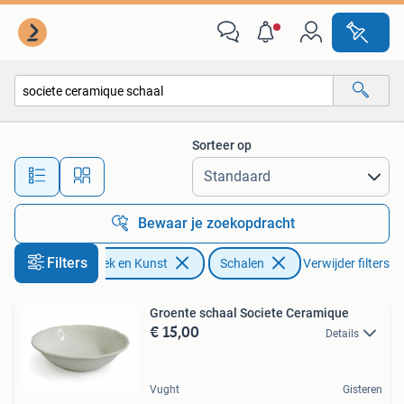
Antiek | Schalen
Sorteer op
Alle afstanden…
Bewaar je zoekopdracht
Filters
Antiek en Kunst
Schalen
Verwijder filters
Groente schaal Societe Ceramique
€ 15,00
Details
Vught
Gisteren