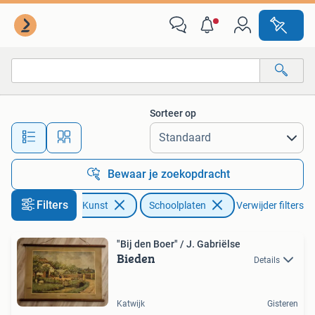
Antiek | Schoolplaten
Sorteer op
Alle afstanden…
Bewaar je zoekopdracht
Filters
Antiek en Kunst
Schoolplaten
Verwijder filters
"Bij den Boer" / J. Gabriëlse
Bieden
Details
Katwijk
Gisteren