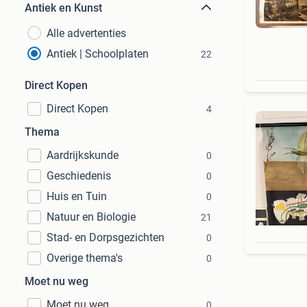
Antiek en Kunst
Alle advertenties
Antiek | Schoolplaten
22
Direct Kopen
Direct Kopen
4
Thema
Aardrijkskunde
0
Geschiedenis
0
Huis en Tuin
0
Natuur en Biologie
21
Stad- en Dorpsgezichten
0
Overige thema's
0
Moet nu weg
Moet nu weg
0