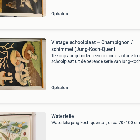
Ophalen
Vintage schoolplaat – Champignon /
schimmel (Jung-Koch-Quent
Te koop aangeboden: een originele vintage bio
schoolplaat uit de bekende serie van jung-koc
quentell. Deze plaat toont de champignon
(psalliota campestris / weidechampignon) en 
duidelijk de
Ophalen
Waterlelie
Waterlelie jung koch quentall, circa 70x100 cm