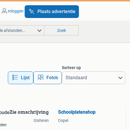
Inloggen
Plaats advertentie
lle afstanden…
Zoek
Sorteer op
Lijst
Foto’s
Zie omschrijving
Schoolplatenshop
oude
Gisteren
Ospel
elen