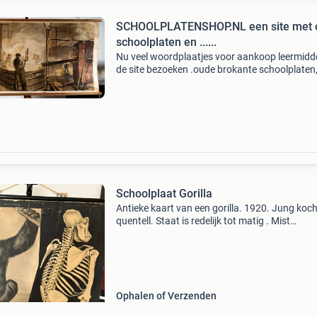
SCHOOLPLATENSHOP.NL een site met 
schoolplaten en ......
Nu veel woordplaatjes voor aankoop leermidd
de site bezoeken .oude brokante schoolplaten
schoolkaarten, educatieve modellen, leesplank
anatomische modellen - leesplanken - atoom
modellen... A
Schoolplaat Gorilla
Antieke kaart van een gorilla. 1920. Jung koc
quentell. Staat is redelijk tot matig . Mist
onderdelen her en der. Maar ja. 100 Jaar oud.
Afmetingen 110x95
Ophalen of Verzenden