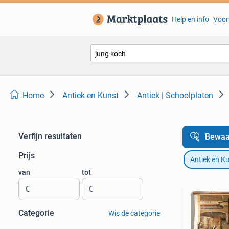
Help en info
Voor
Home
Antiek en Kunst
Antiek | Schoolplaten
Verfijn resultaten
Bewaa
Prijs
Antiek en K
van
tot
€
€
Categorie
Wis de categorie