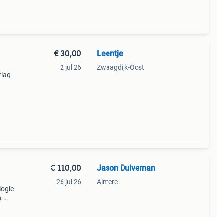
€ 30,00
Leentje
2 jul 26
Zwaagdijk-Oost
rlag
e
is
€ 110,00
Jason Duiveman
26 jul 26
Almere
logie
h-
owel
rde