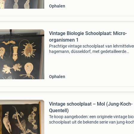
Ophalen
Vintage Biologie Schoolplaat: Micro-
organismen 1
Prachtige vintage schoolplaat van lehrnittelve
hagemann, düsseldorf, met gedetailleerde
illustraties van diverse micro-organismen. Dez
educatieve plaat, gemerkt jung-koch-quentell, 
ideaal voor
Ophalen
Vintage schoolplaat – Mol (Jung-Koch-
Quentell)
Te koop aangeboden: een originele vintage bio
schoolplaat uit de bekende serie van jung-koc
quentell. Deze plaat toont de mol (nr. 4) Met z
een realistische afbeelding als een gedetaillee