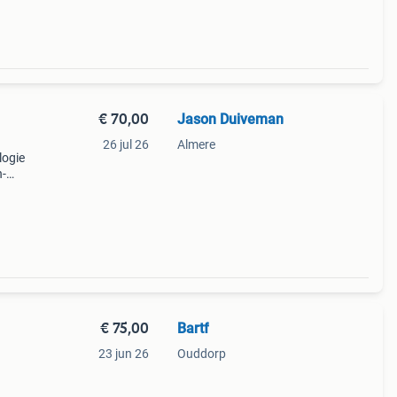
€ 70,00
Jason Duiveman
26 jul 26
Almere
logie
h-
laat
€ 75,00
Bartf
23 jun 26
Ouddorp