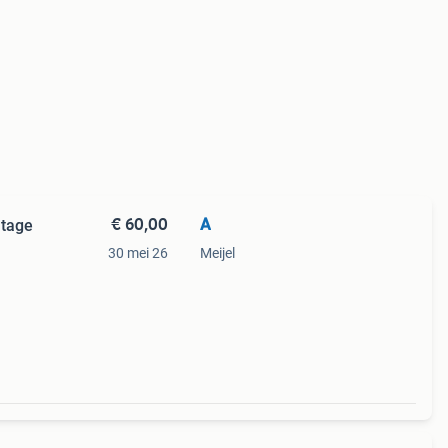
€ 60,00
A
ntage
30 mei 26
Meijel