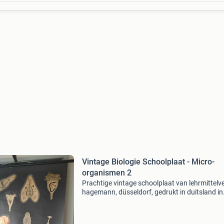
Vintage Biologie Schoolplaat - Micro-
organismen 2
Prachtige vintage schoolplaat van lehrmittelv
hagemann, düsseldorf, gedrukt in duitsland in
1973. Deze educatieve plaat toont diverse mic
organismen en is ideaal voor liefhebbers van
biologie,