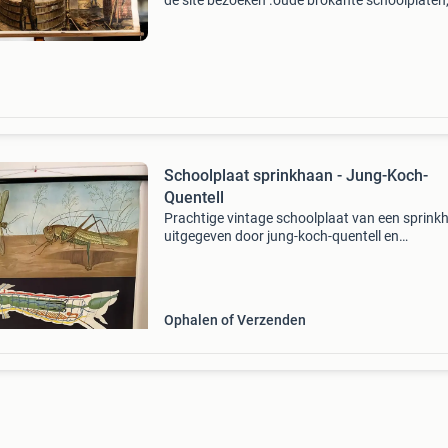
de site bezoeken .oude brokante schoolplaten
schoolkaarten, educatieve modellen, leesplank
anatomische modellen - leesplanken - atoom
modellen... A
Schoolplaat sprinkhaan - Jung-Koch-
Quentell
Prachtige vintage schoolplaat van een sprink
uitgegeven door jung-koch-quentell en
lehrnittelverlag hagemann, düsseldorf. Deze
educatieve plaat toont de levenscyclus en
anatomie van de sprinkhaan
Ophalen of Verzenden