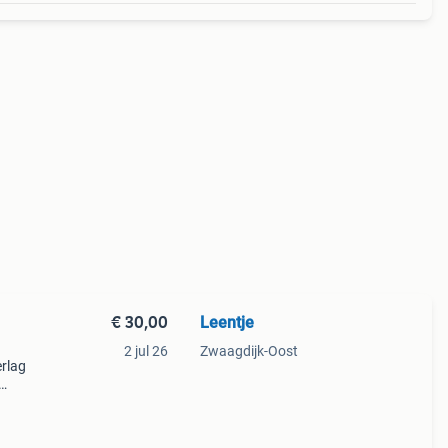
€ 30,00
Leentje
2 jul 26
Zwaagdijk-Oost
erlag
ro-