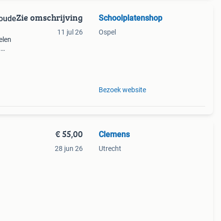
Zie omschrijving
Schoolplatenshop
oude
11 jul 26
Ospel
elen
,
jes,
Bezoek website
€ 55,00
Clemens
h
28 jun 26
Utrecht