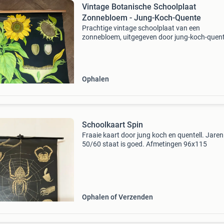
Vintage Botanische Schoolplaat
Zonnebloem - Jung-Koch-Quente
Prachtige vintage schoolplaat van een
zonnebloem, uitgegeven door jung-koch-quent
lehrsmittelverlag hagemann, düsseldorf. Deze
gedetailleerde botanische illustratie toont de
zonnebloem in versch
Ophalen
Schoolkaart Spin
Fraaie kaart door jung koch en quentell. Jaren
50/60 staat is goed. Afmetingen 96x115
Ophalen of Verzenden