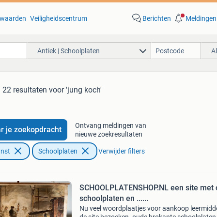
waarden
Veiligheidscentrum
Berichten
Meldingen
Antiek | Schoolplaten
A
22 resultaten
voor 'jung koch'
Ontvang meldingen van
r je zoekopdracht
nieuwe zoekresultaten
unst
Schoolplaten
Verwijder filters
SCHOOLPLATENSHOP.NL een site met 
schoolplaten en ......
Nu veel woordplaatjes voor aankoop leermidd