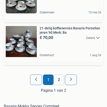
Zoetermeer
15 mei 26
21-delig koffieservies Bavaria Porzellan
jeren '60 Merk: Ba
€ 70,00
Details
Oosterhout
1 aug 26
1
2
Pagina 1 van 2
Bavaria Mokka Servies Compleet