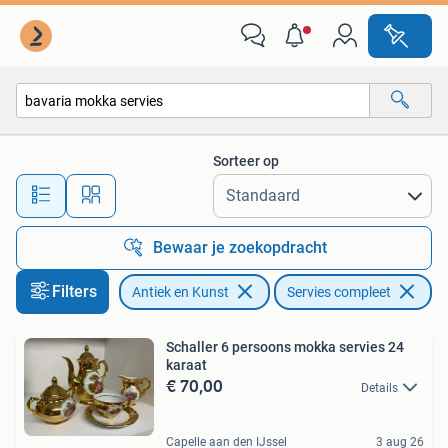
Antiek | Servies compleet
Sorteer op
Alle afstanden…
Bewaar je zoekopdracht
Filters
Antiek en Kunst
Servies compleet
Ve
Schaller 6 persoons mokka servies 24
karaat
€ 70,00
Details
Capelle aan den IJssel
3 aug 26