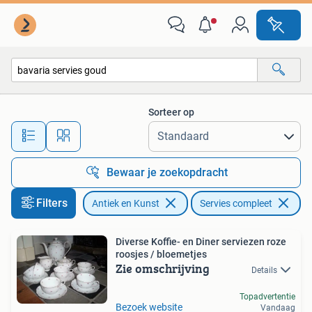
Antiek | Servies compleet
Sorteer op
Alle afstanden…
Bewaar je zoekopdracht
Filters
Antiek en Kunst
Servies compleet
Ve
Diverse Koffie- en Diner serviezen roze
roosjes / bloemetjes
Zie omschrijving
Details
Topadvertentie
Bezoek website
Vandaag