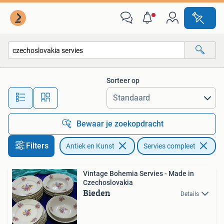
Antiek | Servies compleet
Sorteer op
Alle afstanden…
Bewaar je zoekopdracht
Filters
Antiek en Kunst
Servies compleet
Ve
Vintage Bohemia Servies - Made in
Czechoslovakia
Bieden
Details