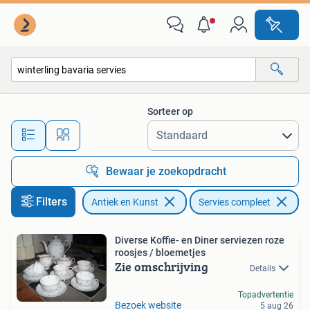
Antiek | Servies compleet
Sorteer op
Alle afstanden…
Bewaar je zoekopdracht
Filters
Antiek en Kunst
Servies compleet
Ve
Diverse Koffie- en Diner serviezen roze
roosjes / bloemetjes
Zie omschrijving
Details
Topadvertentie
Bezoek website
5 aug 26