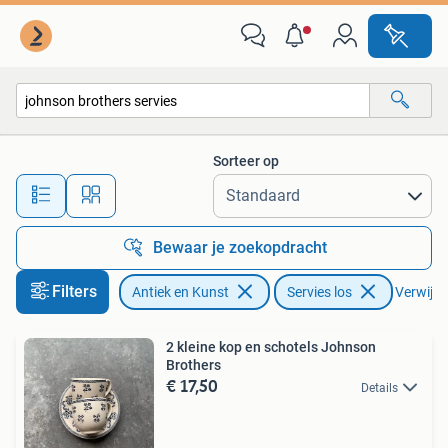
Antiek | Servies los
Sorteer op
Alle afstanden…
Bewaar je zoekopdracht
Filters
Antiek en Kunst
Servies los
Verwijder
2 kleine kop en schotels Johnson
Brothers
€ 17,50
Details