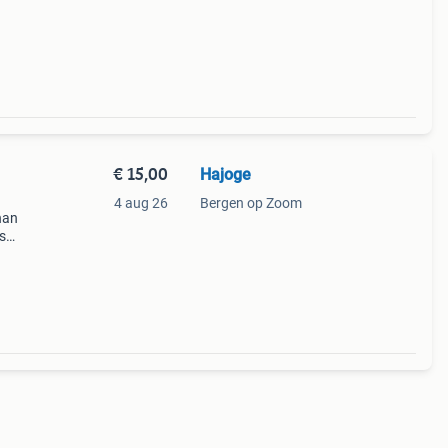
€ 15,00
Hajoge
4 aug 26
Bergen op Zoom
han
s
verse
eaal