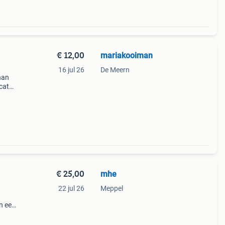
€ 12,00
mariakooiman
16 jul 26
De Meern
han
icate
troon
te go
€ 25,00
mhe
22 jul 26
Meppel
in een
er
 en d