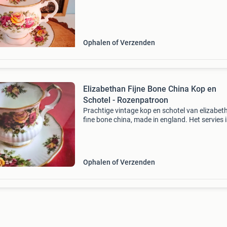
#vintage #porselein #engels
Ophalen of Verzenden
Elizabethan Fijne Bone China Kop en
Schotel - Rozenpatroon
Prachtige vintage kop en schotel van elizabet
fine bone china, made in england. Het servies i
versierd met een charmant rozenpatroon in di
kleuren en heeft een elegante gouden rand. Id
vo
Ophalen of Verzenden