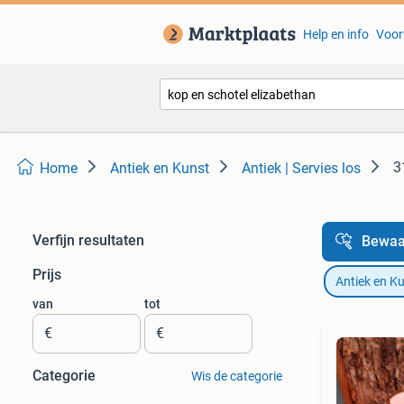
Help en info
Voor
3
Home
Antiek en Kunst
Antiek | Servies los
Verfijn resultaten
Bewaa
Prijs
Antiek en K
van
tot
€
€
Categorie
Wis de categorie