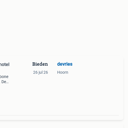
Bieden
devries
hotel
26 jul 26
Hoorn
 bone
. De
tgele