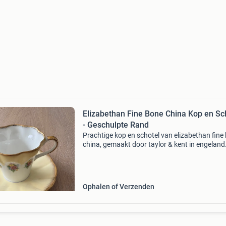
Elizabethan Fine Bone China Kop en Sc
- Geschulpte Rand
Prachtige kop en schotel van elizabethan fine
china, gemaakt door taylor & kent in engeland
set heeft een elegante geschulpte rand en is
versierd met delicate bloemmotieven. De zach
Ophalen of Verzenden