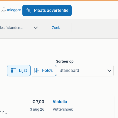
Inloggen
Plaats advertentie
lle afstanden…
Zoek
Sorteer op
Lijst
Foto’s
€ 7,00
Vintella
3 aug 26
Puttershoek
 in
m