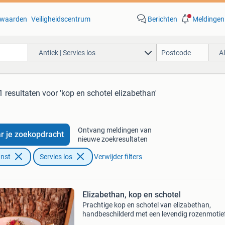
waarden
Veiligheidscentrum
Berichten
Meldingen
Antiek | Servies los
A
1 resultaten
voor 'kop en schotel elizabethan'
Ontvang meldingen van
r je zoekopdracht
nieuwe zoekresultaten
unst
Servies los
Verwijder filters
Elizabethan, kop en schotel
Prachtige kop en schotel van elizabethan,
handbeschilderd met een levendig rozenmotief
uitstekende staat diameter 7,5 cm hoogte 7 c