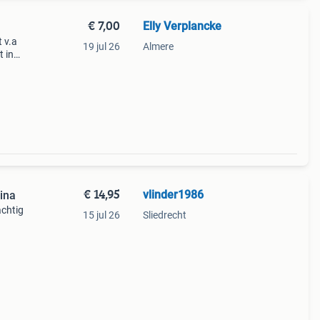
€ 7,00
Elly Verplancke
 v.a
19 jul 26
Almere
 in
€ 14,95
vlinder1986
hina
achtig
15 jul 26
Sliedrecht