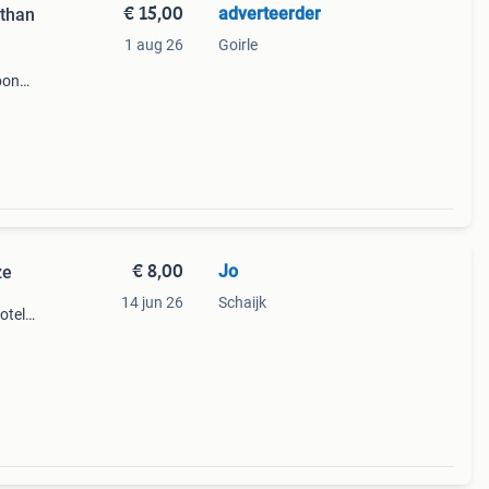
€ 15,00
adverteerder
ethan
1 aug 26
Goirle
bone
 het
€ 8,00
Jo
ze
14 jun 26
Schaijk
otel
rtje
otels