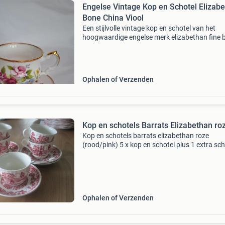
Engelse Vintage Kop en Schotel Elizab
Bone China Viool
Een stijlvolle vintage kop en schotel van het
hoogwaardige engelse merk elizabethan fine 
china (gemaakt door taylor & kent) het betreft
romantische &#39;pansies&#39; (viooltjes) d
Ophalen of Verzenden
Kop en schotels Barrats Elizabethan ro
Kop en schotels barrats elizabethan roze
(rood/pink) 5 x kop en schotel plus 1 extra sch
1 kopje heeft enkele haarlijntje en ook in het oo
en 1 kop heeft craquelé en haarlijntjes alle sch
Ophalen of Verzenden