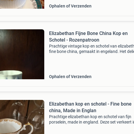
Ophalen of Verzenden
Elizabethan Fijne Bone China Kop en
Schotel - Rozenpatroon
Prachtige vintage kop en schotel van elizabet
fine bone china, gemaakt in engeland. Het del
servies is versierd met een charmant rozenpa
in roze en blauw, en afgewerkt met een elegan
Ophalen of Verzenden
Elizabethan kop en schotel - Fine bone
china, Made in Englan
Prachtige elizabethan kop en schotel van fijn
porselein, made in england. Deze set verkeert 
zeer mooie staat en is perfect voor de liefhebb
van klassiek servies. Het delicate bloemmotief