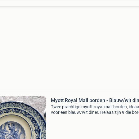
Myott Royal Mail borden - Blauw/wit di
Twee prachtige myott royal mail borden, ideaa
voor een blauw/wit diner. Helaas zijn 9 die bo
beschadigd, zoals te zien op de foto&#39;s.
Desondanks zijn ze nog steeds een charmant
toevoeging