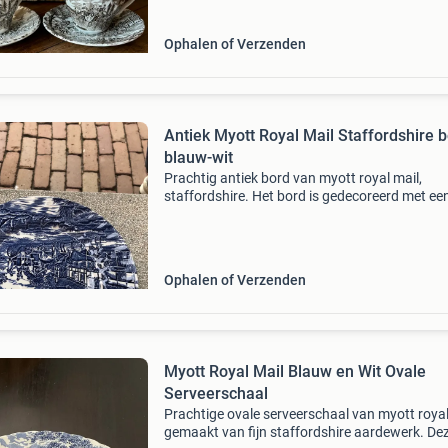
Ophalen of Verzenden
Antiek Myott Royal Mail Staffordshire b
blauw-wit
Prachtig antiek bord van myott royal mail,
staffordshire. Het bord is gedecoreerd met ee
gedetailleerde blauw-witte transferprint die ee
landelijke scène met paardenkoetsen en geb
uitbeeldt. Ge
Ophalen of Verzenden
Myott Royal Mail Blauw en Wit Ovale
Serveerschaal
Prachtige ovale serveerschaal van myott royal
gemaakt van fijn staffordshire aardewerk. De