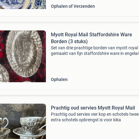
Ophalen of Verzenden
Myott Royal Mail Staffordshire Ware
Borden (3 stuks)
Set van drie prachtige borden van myott royal 
gemaakt van fijn staffordshire ware in engela
Elk bord is voorzien van een authentieke
handgravure met permanente kleuren, die een
klassieke scèn
Ophalen
Prachtig oud servies Myott Royal Mail
Prachtig oud servies vier kop en schotels twee
extra schotels opbrengst is voor kika