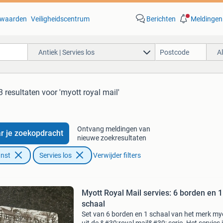
waarden
Veiligheidscentrum
Berichten
Meldingen
Antiek | Servies los
A
3 resultaten
voor 'myott royal mail'
Ontvang meldingen van
r je zoekopdracht
nieuwe zoekresultaten
unst
Servies los
Verwijder filters
Myott Royal Mail servies: 6 borden en 1
schaal
Set van 6 borden en 1 schaal van het merk my