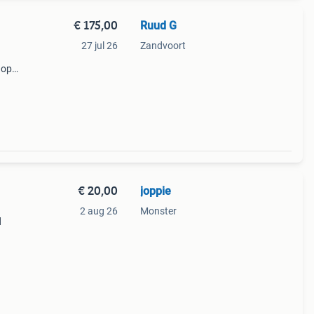
€ 175,00
Ruud G
27 jul 26
Zandvoort
 op
oets,
€ 20,00
joppie
2 aug 26
Monster
d