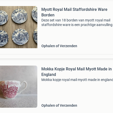
Myott Royal Mail Staffordshire Ware
Borden
Deze set van 18 borden van myott royal mail
staffordshire ware is een prachtige aanvulling
elke collectie. Elk bord is voorzien van een
gedetailleerde handgravure van een paardenk
wat de charm
Ophalen of Verzenden
Mokka Kopje Royal Mail Myott Made in
England
Mokka kopje royal mail myott made in englan
Ophalen of Verzenden