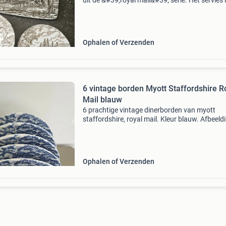
uit de &#39;royal mail&#39; serie. Het servies 
gedecoreerd met een klassieke afbeelding van
postkoets en een landhuis in bruin-witte tin
Ophalen of Verzenden
6 vintage borden Myott Staffordshire R
Mail blauw
6 prachtige vintage dinerborden van myott
staffordshire, royal mail. Kleur blauw. Afbeeld
van gedetailleerde postkoetsscène met paard
voor een historische herberg. Aardewerk. Met
stempel op achte
Ophalen of Verzenden