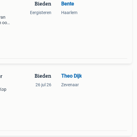
Bieden
Bente
Eergisteren
Haarlem
van
n oor
t van
 1
Bieden
Theo Dijk
ur
26 jul 26
Zevenaar
 Kop
 :