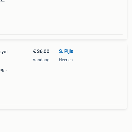
is
 een
€ 36,00
S. Pijls
oyal
Vandaag
Heerlen
ing
en