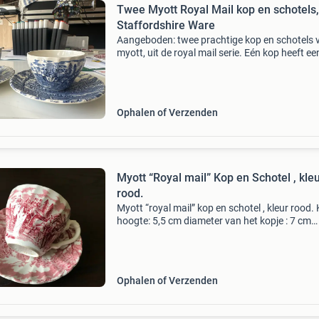
Twee Myott Royal Mail kop en schotels,
Staffordshire Ware
Aangeboden: twee prachtige kop en schotels 
myott, uit de royal mail serie. Eén kop heeft ee
en de andere is zonder oor. Beide zijn gemaak
fijn staffordshire ware in engeland, gedateerd
Ophalen of Verzenden
Myott “Royal mail” Kop en Schotel , kle
rood.
Myott “royal mail” kop en schotel , kleur rood.
hoogte: 5,5 cm diameter van het kopje : 7 cm
diameter van het schoteltje : 11,9 cm materiaal
porselein.
Ophalen of Verzenden