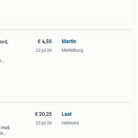
€ 4,50
Martin
ord,
22 jul 26
Middelburg
n
n
ouwen
€ 20,25
Laat
23 jul 26
Helmond
 mail,
ze