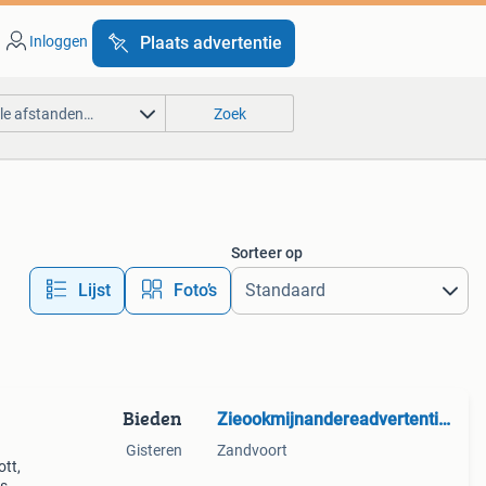
Inloggen
Plaats advertentie
lle afstanden…
Zoek
Sorteer op
Lijst
Foto’s
Bieden
Zieookmijnandereadvertenties.
Gisteren
Zandvoort
ott,