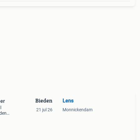
Bieden
Lens
ner
l
21 jul 26
Monnickendam
rden
e