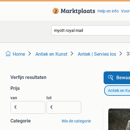
Help en info
Voor
3
Home
Antiek en Kunst
Antiek | Servies los
Verfijn resultaten
Bewaa
Prijs
Antiek en K
van
tot
€
€
Categorie
Wis de categorie