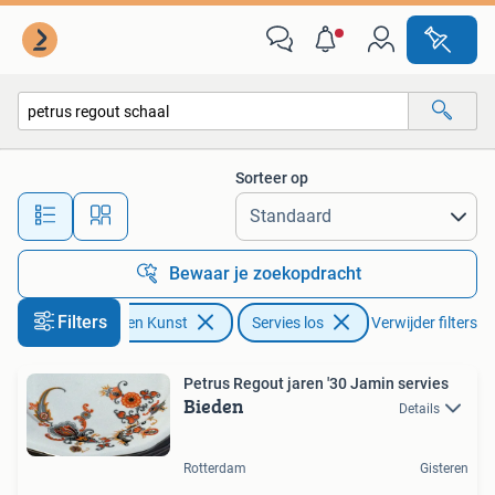
Antiek | Servies los
Sorteer op
Alle afstanden…
Bewaar je zoekopdracht
Filters
Antiek en Kunst
Servies los
Verwijder filters
Petrus Regout jaren '30 Jamin servies
Bieden
Details
Rotterdam
Gisteren