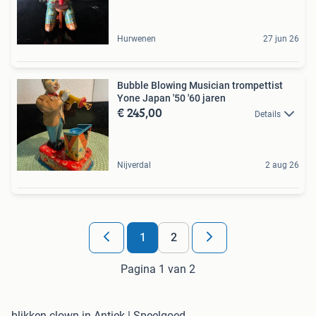
Hurwenen
27 jun 26
Bubble Blowing Musician trompettist
Yone Japan '50 '60 jaren
€ 245,00
Details
Nijverdal
2 aug 26
1
2
Pagina 1 van 2
blikken clown in Antiek | Speelgoed