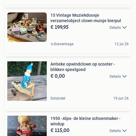
15 Vintage Muziekdoosje
verzamelobject clown muisje bierpul
€ 199,95
Details
's-Gravenhage
12 jul 26
Antieke opwindclown op scooter -
blikken speelgoed
€ 0,00
Details
Schijndel
19 jun 26
1950 -Alps- de kleine schoenmaker -
windup
€ 115,00
Details