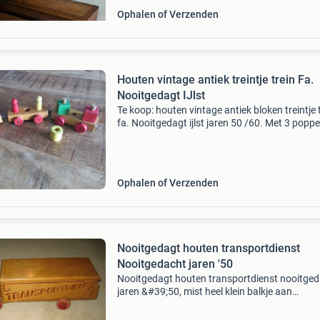
Ophalen of Verzenden
Houten vintage antiek treintje trein Fa.
Nooitgedagt IJlst
Te koop: houten vintage antiek bloken treintje 
fa. Nooitgedagt ijlst jaren 50 /60. Met 3 poppe
2 staafjes en 3 blokken. Graag zelf uw bod op
advertentie plaatsen mag bij mij thuis worden
Ophalen of Verzenden
Nooitgedagt houten transportdienst
Nooitgedacht jaren '50
Nooitgedagt houten transportdienst nooitge
jaren &#39;50, mist heel klein balkje aan
achterkant, met afneembaar deksel, zie 3
foto&#39;s, afhalen in heemstede,risico en ko