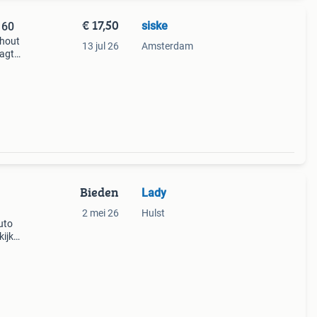
€ 17,50
siske
 60
nhout
13 jul 26
Amsterdam
dagt
Bieden
Lady
2 mei 26
Hulst
uto
kijk
 aan