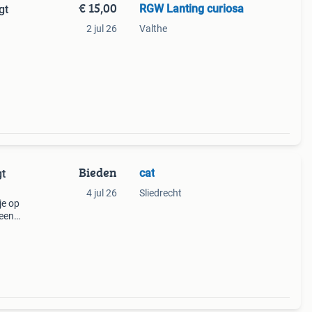
€ 15,00
RGW Lanting curiosa
gt
2 jul 26
Valthe
Bieden
cat
gt
4 jul 26
Sliedrecht
je op
 een
g: ca