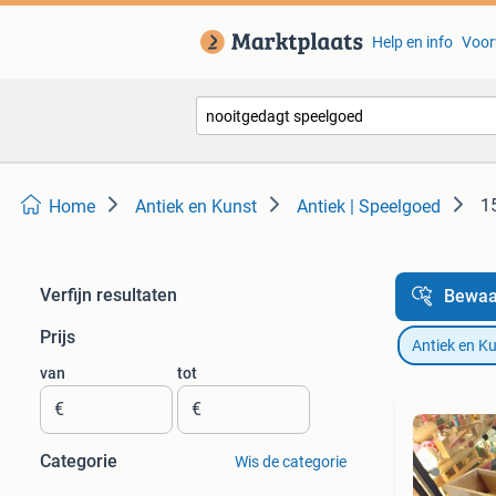
Help en info
Voor
1
Home
Antiek en Kunst
Antiek | Speelgoed
Verfijn resultaten
Bewaa
Prijs
Antiek en K
van
tot
€
€
Categorie
Wis de categorie