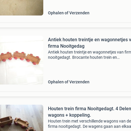
van verzend
Ophalen of Verzenden
Antiek houten treintje en wagonnetjes 
firma Nooitgedag
Antiek houten treintje en wagonnetjes van fir
nooitgedagt. Brocante houten trein en
wagonnetjes onderstel, houten speelgoed met
wieltjes lengte wagonnetjes circa 13 cm locom
voorstuk circa
Ophalen of Verzenden
Houten trein firma Nooitgedagt. 4 Delen
wagons + koppeling.
Houten trein met verschillende wagons van de
firma nooitgedagt. De wagens gaan aan elkaa