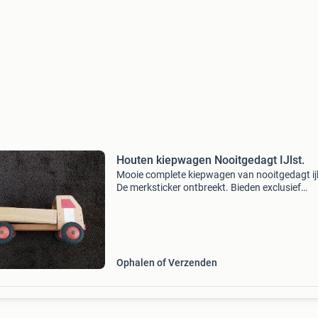
Houten kiepwagen Nooitgedagt IJlst.
Mooie complete kiepwagen van nooitgedagt ijl
De merksticker ontbreekt. Bieden exclusief
eventuele verzendkosten. Zie ook mijn overige
advertenties.
Ophalen of Verzenden