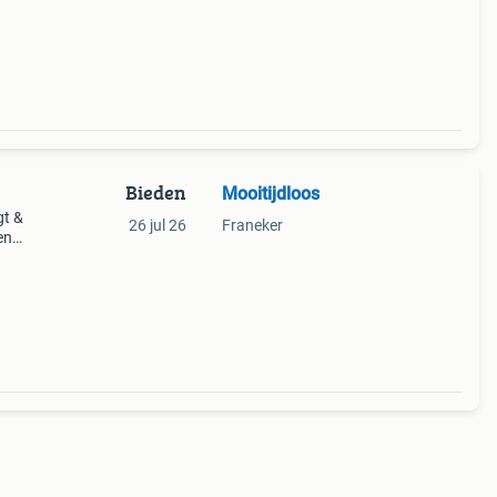
Bieden
Mooitijdloos
gt &
26 jul 26
Franeker
en