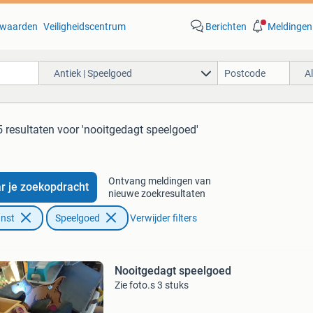
waarden
Veiligheidscentrum
Berichten
Meldingen
Antiek | Speelgoed
A
5 resultaten
voor 'nooitgedagt speelgoed'
Ontvang meldingen van
r je zoekopdracht
nieuwe zoekresultaten
unst
Speelgoed
Verwijder filters
Nooitgedagt speelgoed
Zie foto.s 3 stuks