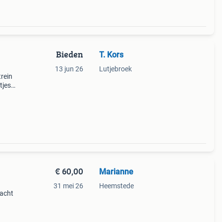
Bieden
T. Kors
13 jun 26
Lutjebroek
trein
tjes,
 de
€ 60,00
Marianne
31 mei 26
Heemstede
dacht
sten