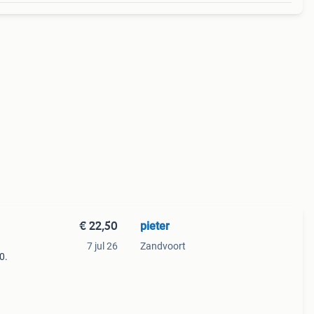
€ 22,50
pieter
7 jul 26
Zandvoort
0.