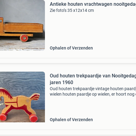
Antieke houten vrachtwagen nooitgeda
Zie foto’s 35 x12x14 cm
Ophalen of Verzenden
Oud houten trekpaardje van Nooitgeda
jaren 1960
Oud houten trekpaardje vintage houten paard
wielen houten paardje op wielen, er hoort nog
karretje achter, maar dat is er niet bij. Merk:
nooitgedagt ulst holland jaar: ca 1960 afmetin
1
Ophalen of Verzenden