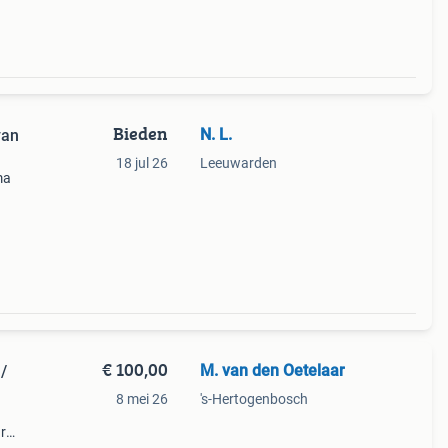
Bieden
N. L.
van
18 jul 26
Leeuwarden
ma
 rode
otief
€ 100,00
M. van den Oetelaar
/
8 mei 26
's-Hertogenbosch
r