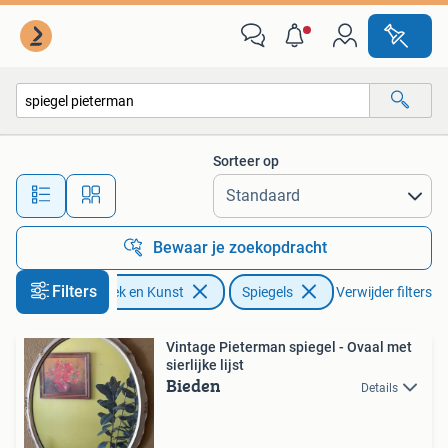
Antiek | Spiegels
Sorteer op
Alle afstanden…
Bewaar je zoekopdracht
Filters
Antiek en Kunst
Spiegels
Verwijder filters
Vintage Pieterman spiegel - Ovaal met
sierlijke lijst
Bieden
Details