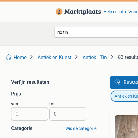
Help en info
Voor
83 result
Home
Antiek en Kunst
Antiek | Tin
Verfijn resultaten
Bewaa
Prijs
Antiek en K
van
tot
€
€
Categorie
Wis de categorie