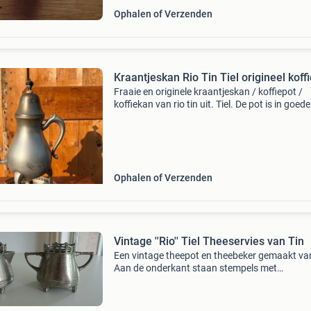
Ophalen of Verzenden
Kraantjeskan Rio Tin Tiel origineel koff
Fraaie en originele kraantjeskan / koffiepot /
koffiekan van rio tin uit. Tiel. De pot is in goede
staat, maar heeft lichte sporen van gebruik /
ouderdom en een deukje aan de bovenzijde (zi
afbeeldin
Ophalen of Verzenden
Vintage ''Rio'' Tiel Theeservies van Tin
Een vintage theepot en theebeker gemaakt van
Aan de onderkant staan stempels met
&#39;&#39;rio&#39;&#39; tiel en 215 1/2. De
onderkanten van de potjes zijn licht beschadig
d