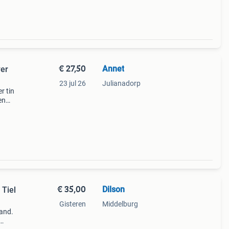
€ 27,50
Annet
ver
23 jul 26
Julianadorp
r tin
en
zien
€ 35,00
Dilson
 Tiel
Gisteren
Middelburg
land.