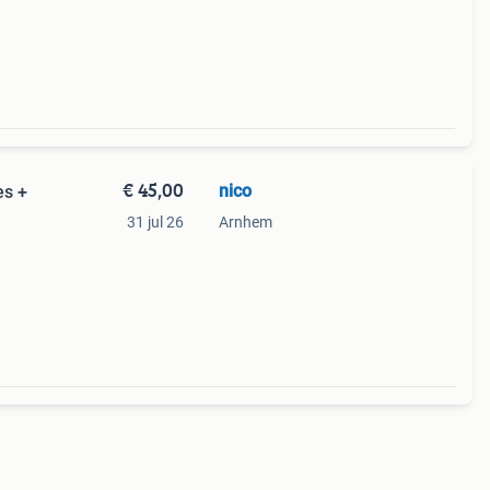
€ 45,00
nico
es +
31 jul 26
Arnhem
 heeft
e uit