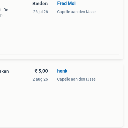
Bieden
Fred Mol
d. De
26 jul 26
Capelle aan den IJssel
op
f voor
€ 5,00
henk
teken
2 aug 26
Capelle aan den IJssel