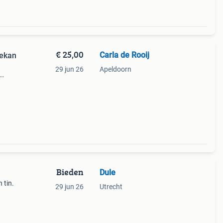
€ 25,00
Carla de Rooij
iekan
29 jun 26
Apeldoorn
e
Bieden
Dule
 tin.
29 jun 26
Utrecht
d, zie