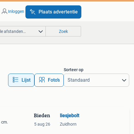
Inloggen
Plaats advertentie
lle afstanden…
Zoek
Sorteer op
Lijst
Foto’s
Bieden
liesjebolt
4 cm.
5 aug 26
Zuidhorn