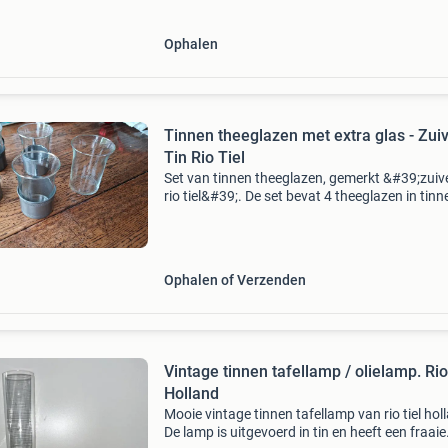
Ophalen
Tinnen theeglazen met extra glas - Zui
Tin Rio Tiel
Set van tinnen theeglazen, gemerkt &#39;zuive
rio tiel&#39;. De set bevat 4 theeglazen in tinn
houders en 1 extra los glas, ideaal als
reserveonderdeel. De tinnen houders zijn voor
Ophalen of Verzenden
Vintage tinnen tafellamp / olielamp. Rio
Holland
Mooie vintage tinnen tafellamp van rio tiel hol
De lamp is uitgevoerd in tin en heeft een fraaie