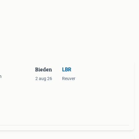
Bieden
LBR
n
2 aug 26
Reuver