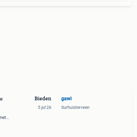
Bieden
gawi
je
5 jul 26
Surhuisterveen
 met
ok