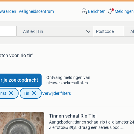
waarden
Veiligheidscentrum
Berichten
Meldingen
Antiek | Tin
A
aten
voor 'rio tin'
Ontvang meldingen van
r je zoekopdracht
nieuwe zoekresultaten
unst
Tin
Verwijder filters
Tinnen schaal Rio Tiel
Aangeboden: tinnen schaal rio tiel diameter 2
Zie foto&#39;s. Graag een serieus bod.
Verzendkosten voor de koper. Op niet serieuze