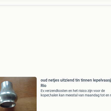
oud netjes uitziend tin tinnen lepelvaas
Rio
Ev.verzendkosten en het risico zijn voor de
koper,halen kan meestal van maandag tot en
zaterdag. Bespaar verzendkosten en bekijk o
onze andere advertenties. We gebruiken geen
betaalverzoek,verze