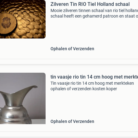
Zilveren Tin RIO Tiel Holland schaal
Mooie zilveren tinnen schaal van rio tiel hollan
schaal heeft een gehamerd patroon en staat 
drie kleine voetjes. Ideaal als decoratief stuk o
het serveren van kleine hapjes. De schaal is
Ophalen of Verzenden
tin vaasje rio tin 14 cm hoog met merk
Tin vaasje rio tin 14 cm hoog met merkteken
ophalen of verzenden kosten koper
Ophalen of Verzenden