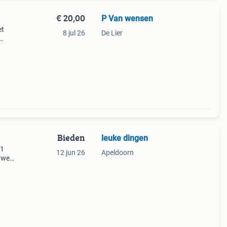
€ 20,00
P Van wensen
et
8 jul 26
De Lier
j de
Bieden
leuke dingen
 1
12 jun 26
Apeldoorn
e weg