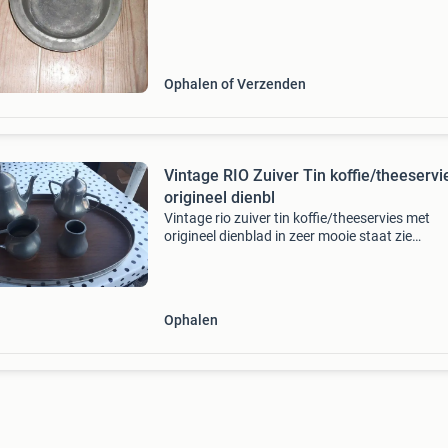
biedingen wordt niet gereageerd.
Ophalen of Verzenden
Vintage RIO Zuiver Tin koffie/theeservi
origineel dienbl
Vintage rio zuiver tin koffie/theeservies met
origineel dienblad in zeer mooie staat zie
foto&#39;s bieden vanaf 25 euro lager bieden
dan ook geen zin ophalen in arnhem bestaand
een the
Ophalen