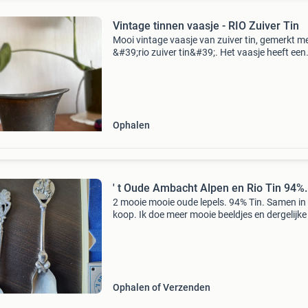
Vintage tinnen vaasje - RIO Zuiver Tin
Mooi vintage vaasje van zuiver tin, gemerkt m
&#39;rio zuiver tin&#39;. Het vaasje heeft een
klassieke vorm en een mooie patina die past bi
leeftijd. Perfect als decoratief stuk of voor
Ophalen
' t Oude Ambacht Alpen en Rio Tin 94%.
2 mooie mooie oude lepels. 94% Tin. Samen in
koop. Ik doe meer mooie beeldjes en dergelijk
van engeltjes tin. Bod is excl verzendkosten.
Ophalen of Verzenden