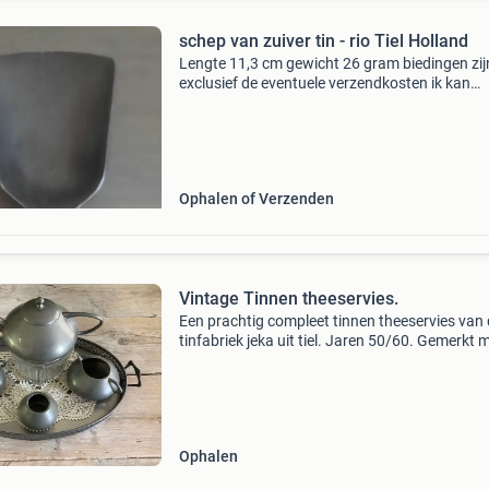
schep van zuiver tin - rio Tiel Holland
Lengte 11,3 cm gewicht 26 gram biedingen zij
exclusief de eventuele verzendkosten ik kan
verzenden met brievenbuspost post nl €2,80
Ophalen of Verzenden
Vintage Tinnen theeservies.
Een prachtig compleet tinnen theeservies van
tinfabriek jeka uit tiel. Jaren 50/60. Gemerkt 
het originele logo (driemaster) en gegarandee
zuiver tin. Model 805. Verkeert in een nette sta
Ophalen