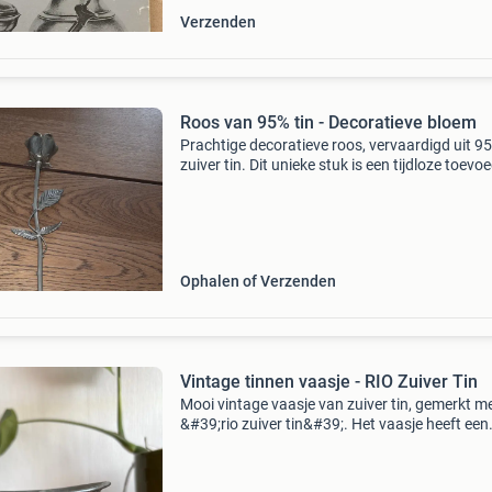
Verzenden
Roos van 95% tin - Decoratieve bloem
Prachtige decoratieve roos, vervaardigd uit 9
zuiver tin. Dit unieke stuk is een tijdloze toevo
aan elk interieur en kan dienen als een elegant
geschenk. De details van de bloem en de blad
Ophalen of Verzenden
Vintage tinnen vaasje - RIO Zuiver Tin
Mooi vintage vaasje van zuiver tin, gemerkt m
&#39;rio zuiver tin&#39;. Het vaasje heeft een
klassieke vorm en een mooie patina die past bi
leeftijd. Perfect als decoratief stuk of voor