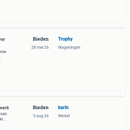
Bieden
Trophy
ver
28 mei 26
Wageningen
erse
pot,
 een
Bieden
karin
dwerk
 van
5 aug 26
Winkel
in
s
ar