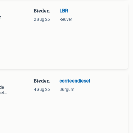
Bieden
LBR
n
2 aug 26
Reuver
Bieden
corrieendiesel
 de
4 aug 26
Burgum
met
rd
at. Z