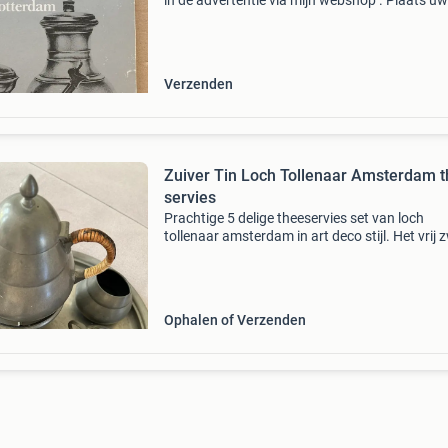
in de advertentie via mijn webshop . Plaats uw
bestelling in het winkelmandje. Bij meerdere
producten worden automatisch slechts 1x
verzendkosten
Verzenden
Zuiver Tin Loch Tollenaar Amsterdam 
servies
Prachtige 5 delige theeservies set van loch
tollenaar amsterdam in art deco stijl. Het vrij 
dienblad is van depoorter. Alle items zijn zuiver
Ophalen of Verzenden