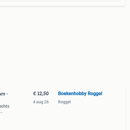
€ 12,50
Boekenhobby Roggel
am -
4 aug 26
Roggel
rechts