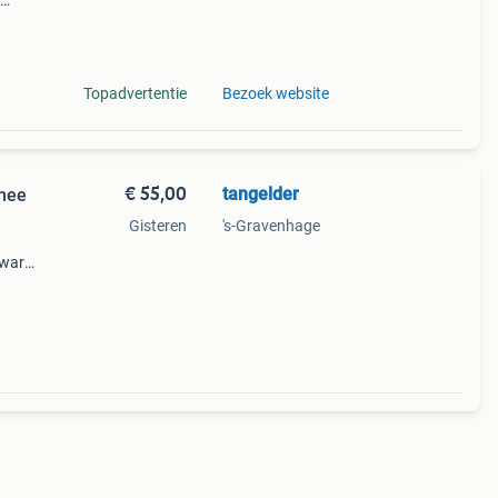
Topadvertentie
Bezoek website
€ 55,00
tangelder
thee
Gisteren
's-Gravenhage
zware
 tin.