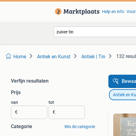
Help en info
Voor
132 resul
Home
Antiek en Kunst
Antiek | Tin
Verfijn resultaten
Bewaa
Prijs
Antiek en K
van
tot
€
€
Categorie
Wis de categorie