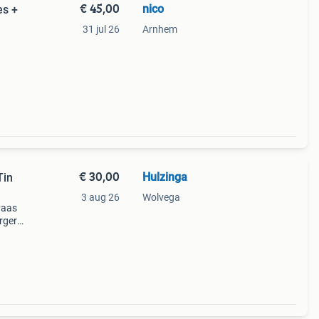
€ 45,00
nico
es +
31 jul 26
Arnhem
 heeft
e uit
€ 30,00
Hulzinga
Tin
3 aug 26
Wolvega
vaas
urgers