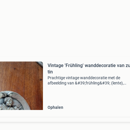
Vintage 'Frühling' wanddecoratie van zu
tin
Prachtige vintage wanddecoratie met de
afbeelding van &#39;frühling&#39; (lente),
gemaakt van zuiver tin. Dit stuk is gemerkt als
&#39;echte handarbeit metallgestaltung&#39
&#
Ophalen