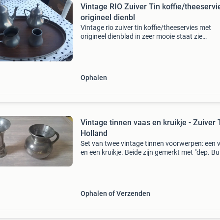
Vintage RIO Zuiver Tin koffie/theeservi
origineel dienbl
Vintage rio zuiver tin koffie/theeservies met
origineel dienblad in zeer mooie staat zie
foto&#39;s bieden vanaf 25 euro lager bieden
dan ook geen zin ophalen in arnhem bestaand
een the
Ophalen
Vintage tinnen vaas en kruikje - Zuiver 
Holland
Set van twee vintage tinnen voorwerpen: een 
en een kruikje. Beide zijn gemerkt met "dep. B
zuiver tin holland", wat duidt op nederlandse
herkomst en de kwaliteit van het tin. Ze v
Ophalen of Verzenden