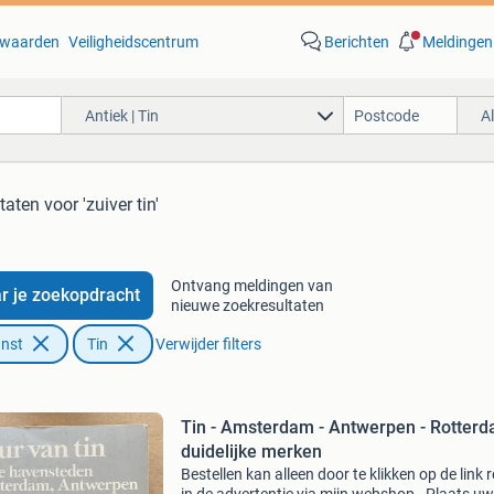
waarden
Veiligheidscentrum
Berichten
Meldingen
Antiek | Tin
A
taten
voor 'zuiver tin'
Ontvang meldingen van
r je zoekopdracht
nieuwe zoekresultaten
unst
Tin
Verwijder filters
Tin - Amsterdam - Antwerpen - Rotterd
duidelijke merken
Bestellen kan alleen door te klikken op de link 