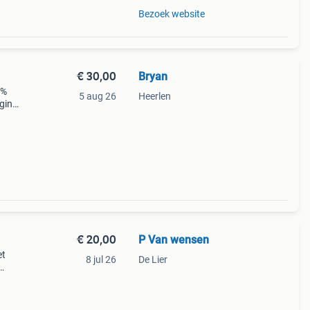
Bezoek website
€ 30,00
Bryan
5%
5 aug 26
Heerlen
eging
eren
€ 20,00
P Van wensen
et
8 jul 26
De Lier
j de