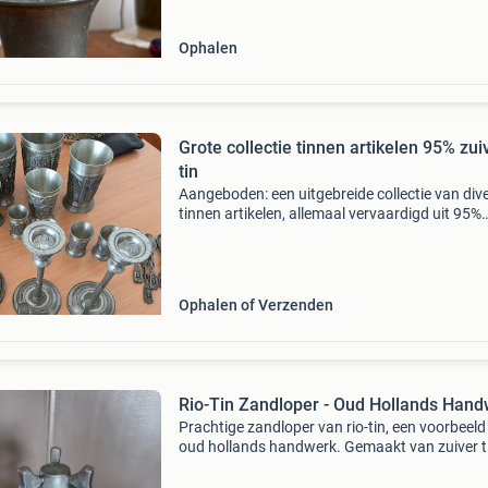
Ophalen
Grote collectie tinnen artikelen 95% zui
tin
Aangeboden: een uitgebreide collectie van div
tinnen artikelen, allemaal vervaardigd uit 95%
zuiver tin. De set omvat onder andere een thee
diverse maten bekers en glaasjes, kandelaars,
sc
Ophalen of Verzenden
Rio-Tin Zandloper - Oud Hollands Han
Prachtige zandloper van rio-tin, een voorbeeld
oud hollands handwerk. Gemaakt van zuiver t
(minimaal 90% tin, deze zelfs 93%) in tiel, zoal
aangegeven op het label. Rio-tin staat al 75 ja