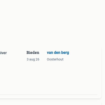
Bieden
van den berg
iver
3 aug 26
Oosterhout
; van