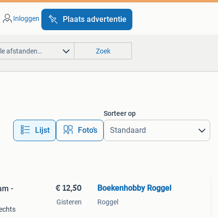
Inloggen
Plaats advertentie
lle afstanden…
Zoek
Sorteer op
Lijst
Foto’s
€ 12,50
Boekenhobby Roggel
am -
Gisteren
Roggel
rechts