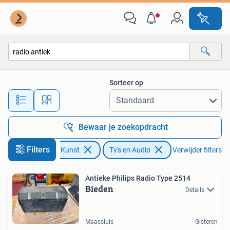
Antiek | Tv's en Audio
Sorteer op
Alle afstanden…
Bewaar je zoekopdracht
Filters
Antiek en Kunst
Tv's en Audio
Verwijder filters
Antieke Philips Radio Type 2514
Bieden
Details
Maassluis
Gisteren